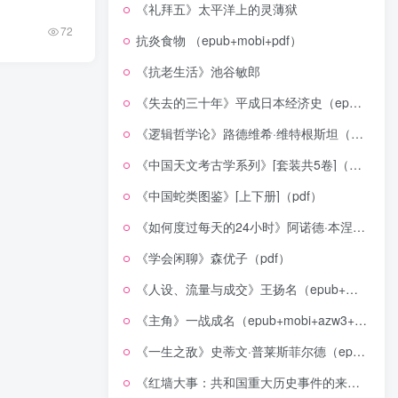
《礼拜五》太平洋上的灵薄狱
72
抗炎食物 （epub+mobi+pdf）
《抗老生活》池谷敏郎
《失去的三十年》平成日本经济史（epub+mobi+azw3+pdf）
《逻辑哲学论》路德维希·维特根斯坦（epub+mobi+azw3+pdf）
《中国天文考古学系列》[套装共5卷]（epub+mobi+azw3+pdf）
《中国蛇类图鉴》[上下册]（pdf）
《如何度过每天的24小时》阿诺德·本涅特（epub+mobi+azw3+pdf）
《学会闲聊》森优子（pdf）
《人设、流量与成交》王扬名（epub+mobi+azw3+pdf）
《主角》一战成名（epub+mobi+azw3+pdf）
《一生之敌》史蒂文·普莱斯菲尔德（epub+mobi+azw3+pdf）
《红墙大事：共和国重大历史事件的来龙去脉》（全二册）（pdf）