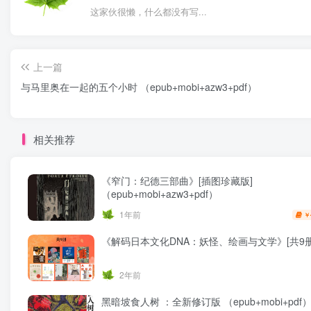
这家伙很懒，什么都没有写...
上一篇
与马里奥在一起的五个小时 （epub+mobi+azw3+pdf）
相关推荐
《窄门：纪德三部曲》[插图珍藏版]
（epub+mobi+azw3+pdf）
1年前
￥
《解码日本文化DNA：妖怪、绘画与文学》[共9册
2年前
黑暗坡食人树 ：全新修订版 （epub+mobi+pdf