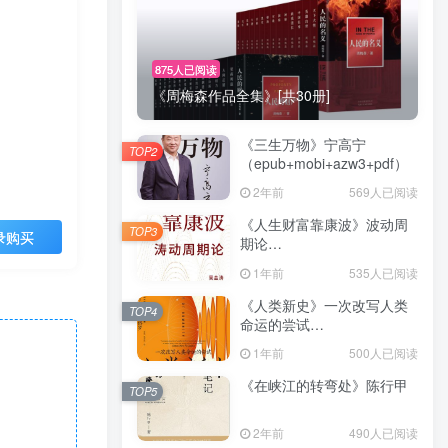
875人已阅读
《周梅森作品全集》[共30册]
《三生万物》宁高宁
TOP2
（epub+mobi+azw3+pdf）
2年前
569人已阅读
《人生财富靠康波》波动周
TOP3
录购买
期论
（epub+mobi+azw3+pdf）
1年前
535人已阅读
《人类新史》一次改写人类
TOP4
命运的尝试
（epub+mobi+azw3+pdf）
1年前
500人已阅读
《在峡江的转弯处》陈行甲
TOP5
2年前
490人已阅读