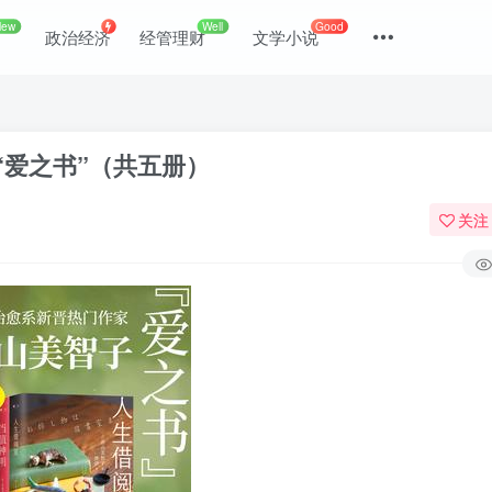
New
Well
Good
政治经济
经管理财
文学小说
“爱之书”（共五册）
关注
登录
没有账号？立即注册