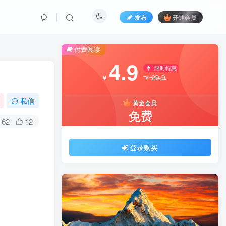
发布
开通会员
付费阅读
4.9
限时特惠
29.9
￥
￥
私信
黄金会员
免费
62
12
登录购买