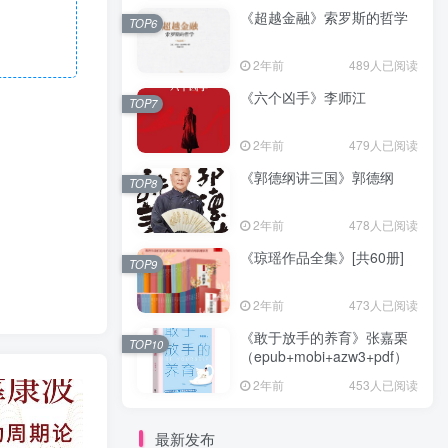
《超越金融》索罗斯的哲学
TOP6
2年前
489人已阅读
《六个凶手》李师江
TOP7
2年前
479人已阅读
《郭德纲讲三国》郭德纲
TOP8
2年前
478人已阅读
《琼瑶作品全集》[共60册]
TOP9
2年前
473人已阅读
《敢于放手的养育》张嘉栗
TOP10
（epub+mobi+azw3+pdf）
2年前
453人已阅读
最新发布