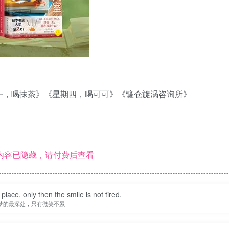
用户名/手机号/邮箱
登录密码
找回密码
|
免密登录
记住登录
登录
一，喝抹茶》《星期四，喝可可》《镰仓旋涡咨询所》
社交账号登录
内容已隐藏，请付费后查看
ace, only then the smile is not tired.
梦的最深处，只有微笑不累