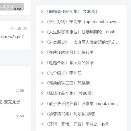
《人生财富靠康波》波动周期论（epub+mobi+azw3+pdf）
《人类新史》一次改写人类命运的尝试（epub+mobi+azw3+pdf）
《在峡江的转弯处》陈行甲
《周梅森作品全集》[共30册]
《三生万物》宁高宁（epub+mobi+azw3+pdf）
下一篇
《人生财富靠康波》波动周期论（epub+mobi+azw3+pdf）
azw3+pdf）
《人类新史》一次改写人类命运的尝试（epub+mobi+azw3+pdf）
《在峡江的转弯处》陈行甲
《超越金融》索罗斯的哲学
《六个凶手》李师江
《郭德纲讲三国》郭德纲
56
《琼瑶作品全集》[共60册]
恩·麦克尤恩
《敢于放手的养育》张嘉栗（epub+mobi+azw3+pdf）
《加缪情书集》阿尔贝·加缪
58
《开窍、开悟、开智》李牧之（pdf）