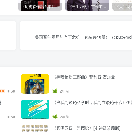
《周梅森作品全集》[共30册]
《三生万物》宁高宁（epub+mobi+azw3+pdf）
美国百年困局与当下危机（套装共10册）（epub+mobi+
《黑暗物质三部曲》菲利普·普尔曼
68
2年前
4.9
]
《当我们谈论科学时，我们在谈论什么》伊
50
2年前
）
《圆明园四十景图咏》[史诗级珍藏版]