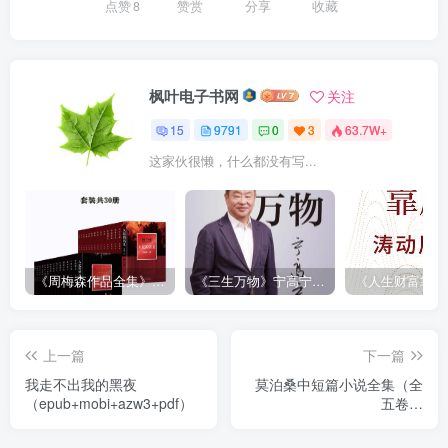
点赞
8
赞赏
分享
收藏
枫叶电子书网
关注
15
9791
0
3
63.7W+
这家伙很懒，什么都没有写...
《周梅森作品全集》[共30册]
《三生万物》宁高宁（epub+mobi+azw3+pdf）
上一篇
下一篇
我走不出我的黑夜
莫泊桑中短篇小说全集（全
（epub+mobi+azw3+pdf）
五卷）
（epub+mobi+azw3+pdf）