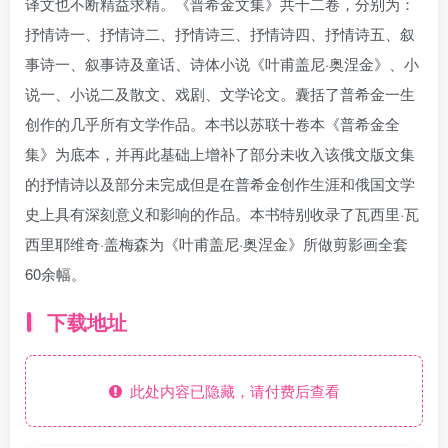
译文也不断精益求精。《普希金文集》共十二卷，分别为：
抒情诗一、抒情诗二、抒情诗三、抒情诗四、抒情诗五、叙
事诗一、叙事诗及童话、诗体小说《叶甫盖尼·奥涅金》、小
说一、小说二及散文、戏剧、文学论文。囊括了普希金一生
创作的几乎所有文学作品。本书以苏联十卷本《普希金全
集》为底本，并再此基础上增补了部分未收入该俄文版文集
的抒情诗以及部分未完成但是在普希金创作生涯和俄国文学
史上具有深刻意义和影响的作品。本书特别收录了瓦西里·瓦
西里耶维奇·盖梅森为《叶甫盖尼·奥涅金》所做剪影画全套
60余幅。
下载地址
此处内容已隐藏，请付费后查看