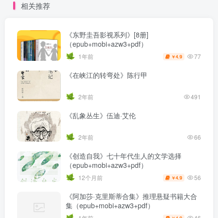
相关推荐
《东野圭吾影视系列》[8册]
（epub+mobi+azw3+pdf）
77
1年前
4.9
￥
《在峡江的转弯处》陈行甲
2年前
491
《乱象丛生》伍迪·艾伦
2年前
66
《创造自我》七十年代生人的文学选择
（epub+mobi+azw3+pdf）
56
12个月前
4.9
￥
《阿加莎·克里斯蒂合集》推理悬疑书籍大合
集（epub+mobi+azw3+pdf）
46
1年前
4.9
￥