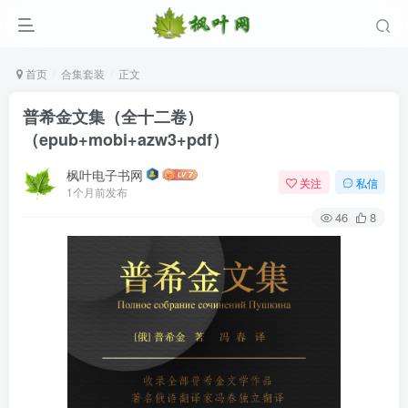
首页
合集套装
正文
普希金文集（全十二卷）
（epub+mobi+azw3+pdf）
枫叶电子书网
关注
私信
1个月前发布
46
8