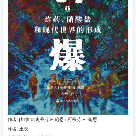
找回密码
|
免密登录
记住登录
登录
社交账号登录
作者
: [加拿大]史蒂芬·R.鲍恩 / 斯蒂芬·R. 鲍恩
译者
: 王戎