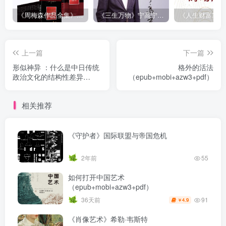
《周梅森作品全集》[共30册]
《三生万物》宁高宁（epub+mobi+azw3+pdf）
上一篇
下一篇
形似神异 ：什么是中日传统
格外的活法
政治文化的结构性差异
（epub+mobi+azw3+pdf）
（epub+mobi+azw3+pdf）
相关推荐
《守护者》国际联盟与帝国危机
2年前
55
如何打开中国艺术
（epub+mobi+azw3+pdf）
91
36天前
4.9
￥
《肖像艺术》希勒·韦斯特