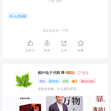
THE END
人文社科
喜欢就支持一下吧
点赞
21
赞赏
分享
收藏
枫叶电子书网
关注
0
9791
0
3
63.6W+
这家伙很懒，什么都没有写...