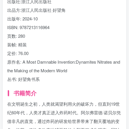
出版社:
浙江人民出版社
出品方:
浙江人民出版社·好望角
出版年:
2024-10
ISBN:
9787213116964
页数:
280
装帧:
精装
定价:
76.00
原作名:
A Most Damnable Invention:Dynamites Nitrates and
the Making of the Modern World
丛书:
好望角书系
书籍简介
在文明诞生之初，人类就渴望利用火的破坏力，但直到19世
纪60年代，人类才真正进入炸药时代。阿尔弗雷德·诺贝尔凭
借非凡的直觉，通过炸药的研发给世界带来了翻天覆地的变