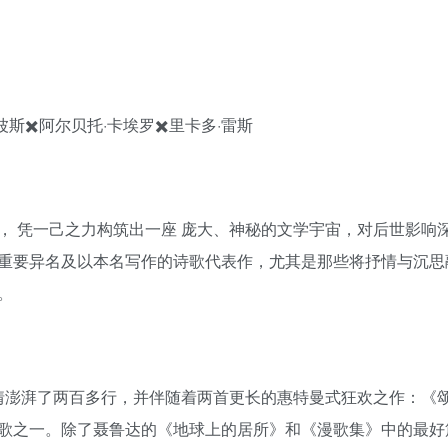
波斯✖️阿尔贝托·卡埃罗✖️里卡多·雷斯
， 凭一己之力构筑出一座 庞大、神秘的文学宇宙，对后世影响
重要异名及以本名写作的诗歌代表作，尤其是那些将抒情与沉思
。
激情澎湃了两百多行，并伴随着两首更长的惠特曼式狂欢之作：《
歌之一。除了聂鲁达的《地球上的居所》和《漫歌集》中的最好