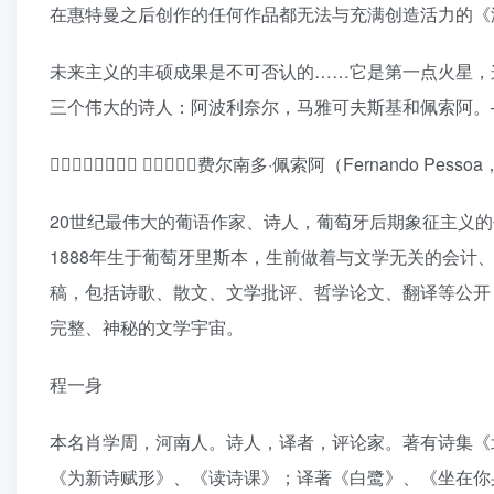
在惠特曼之后创作的任何作品都无法与充满创造活力的《
未来主义的丰硕成果是不可否认的……它是第一点火星，
三个伟大的诗人：阿波利奈尔，马雅可夫斯基和佩索阿。—
􏺅􏰐􏰑􏺆􏰖􏺆􏰛􏰓 􏺇􏰐􏰜􏰜􏰓费尔南多·佩索阿（Fernando Pessoa，
20世纪最伟大的葡语作家、诗人，葡萄牙后期象征主义
1888年生于葡萄牙里斯本，生前做着与文学无关的会
稿，包括诗歌、散文、文学批评、哲学论文、翻译等公开
完整、神秘的文学宇宙。
程一身
本名肖学周，河南人。诗人，译者，评论家。著有诗集《
《为新诗赋形》、《读诗课》；译著《白鹭》、《坐在你