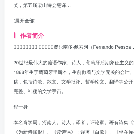
奖，第五届栗山诗会翻译…
(展开全部)
作者简介
􏺅􏰐􏰑􏺆􏰖􏺆􏰛􏰓 􏺇􏰐􏰜􏰜􏰓费尔南多·佩索阿（Fernando Pessoa，
20世纪最伟大的葡语作家、诗人，葡萄牙后期象征主义
1888年生于葡萄牙里斯本，生前做着与文学无关的会
稿，包括诗歌、散文、文学批评、哲学论文、翻译等公开
完整、神秘的文学宇宙。
程一身
本名肖学周，河南人。诗人，译者，评论家。著有诗集《
《为新诗赋形》、《读诗课》；译著《白鹭》、《坐在你