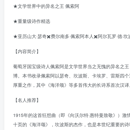
★文学世界中的异名之王 佩索阿
★重量级诗作精选
★亚历山大·瑟奇✖️费尔南多·佩索阿本人✖️阿尔瓦罗·德·坎
【内容简介】
葡萄牙国宝级诗人佩索阿是文学世界当之无愧的异名之王
博。本书收录佩索阿以瑟奇、坎波斯、卡埃罗、雷斯四个
厚重之作，其中《海洋颂》等多首伟大的长诗系首次汉译
【名人推荐】
1915年的这首狂想曲（即《向沃尔特·惠特曼致敬》）
十页的《海洋颂》，坎波斯的杰作，也是本世纪重要的诗