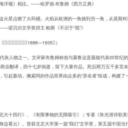
海洋颂》相比。——哈罗德·布鲁姆《西方正典》
这火星点燃了火药桶。火焰从欧洲的一角烧到另一角，从莫斯科
—诺贝尔文学奖得主 帕斯《不识于“我”》
􏷎􏸳􏵫􏳀􏵣􏵤􏵥􏷋1888—1935􏷓）
的代表人物之一。文评家布鲁姆称他与聂鲁达是最能代表20世纪
计、商业翻译，四十七岁病逝，留下大量作品。死后两万五千多页
，引起轰动。佩索阿的作品世界由众多的“异名者”组成，构建了
北大十四行》、《有限事物的无限吸引》；专著《朱光潜诗歌美
身边看云》。曾获北京大学第一届“我们”文学奖，第五届中国当