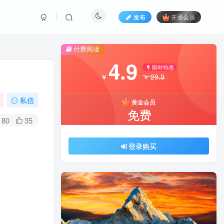
发布
开通会员
付费阅读
4.9
限时特惠
29.9
￥
￥
私信
黄金会员
免费
80
35
登录购买