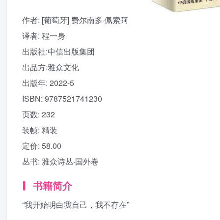
作者
: [葡萄牙] 费尔南多·佩索阿
译者
: 程一身
出版社:
中信出版集团
出品方:
雅众文化
出版年:
2022-5
ISBN:
9787521741230
页数:
232
装帧:
精装
定价:
58.00
丛书:
雅众诗丛·国外卷
书籍简介
“我开始明白我自己，我不存在”