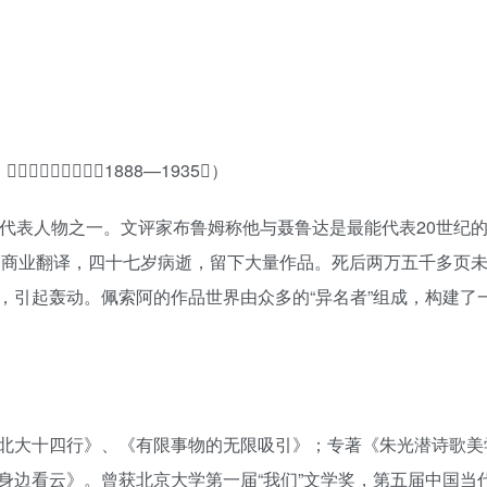
􏷎􏸳􏵫􏳀􏵣􏵤􏵥􏷋1888—1935􏷓）
的代表人物之一。文评家布鲁姆称他与聂鲁达是最能代表20世纪
计、商业翻译，四十七岁病逝，留下大量作品。死后两万五千多页
，引起轰动。佩索阿的作品世界由众多的“异名者”组成，构建了
北大十四行》、《有限事物的无限吸引》；专著《朱光潜诗歌美
身边看云》。曾获北京大学第一届“我们”文学奖，第五届中国当