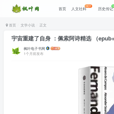
HOT
首页
人文社科
历史传记
首页
文学小说
正文
宇宙重建了自身 ：佩索阿诗精选 （epub+mo
枫叶电子书网
1个月前发布