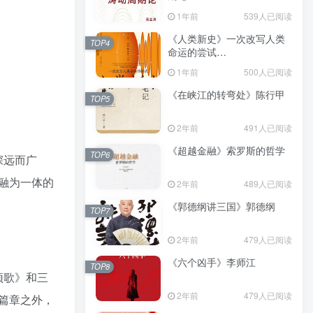
（epub+mobi+azw3+pdf）
1年前
539人已阅读
《人类新史》一次改写人类
TOP4
命运的尝试
（epub+mobi+azw3+pdf）
1年前
500人已阅读
《在峡江的转弯处》陈行甲
TOP5
2年前
491人已阅读
《超越金融》索罗斯的哲学
TOP6
深远而广
融为一体的
2年前
489人已阅读
《郭德纲讲三国》郭德纲
TOP7
2年前
479人已阅读
《六个凶手》李师江
TOP8
颂歌》和三
2年前
479人已阅读
篇章之外，