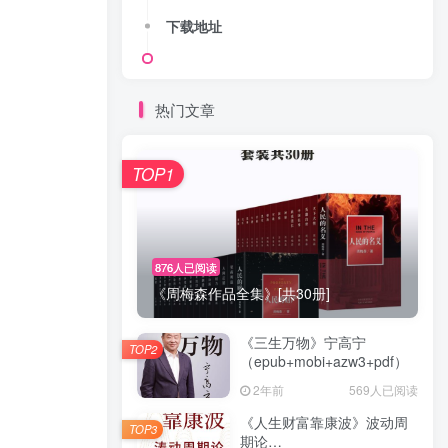
下载地址
热门文章
TOP1
876人已阅读
《周梅森作品全集》[共30册]
《三生万物》宁高宁
TOP2
（epub+mobi+azw3+pdf）
2年前
569人已阅读
《人生财富靠康波》波动周
TOP3
期论