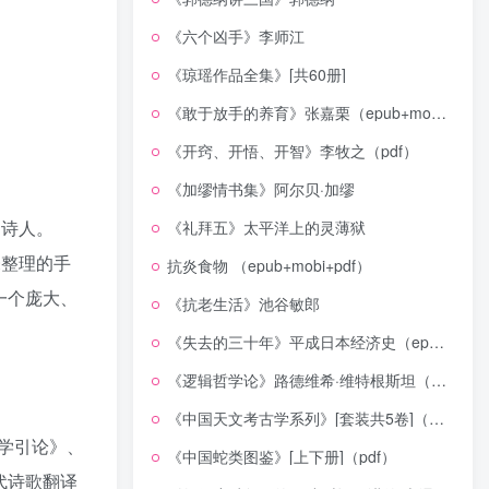
《六个凶手》李师江
《琼瑶作品全集》[共60册]
《敢于放手的养育》张嘉栗（epub+mobi+azw3+pdf）
《开窍、开悟、开智》李牧之（pdf）
《加缪情书集》阿尔贝·加缪
的诗人。
《礼拜五》太平洋上的灵薄狱
未整理的手
抗炎食物 （epub+mobi+pdf）
一个庞大、
《抗老生活》池谷敏郎
《失去的三十年》平成日本经济史（epub+mobi+azw3+pdf）
《逻辑哲学论》路德维希·维特根斯坦（epub+mobi+azw3+pdf）
《中国天文考古学系列》[套装共5卷]（epub+mobi+azw3+pdf）
学引论》、
《中国蛇类图鉴》[上下册]（pdf）
代诗歌翻译