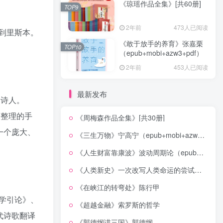
《琼瑶作品全集》[共60册]
TOP9
2年前
473人已阅读
到里斯本。
《敢于放手的养育》张嘉栗
TOP10
（epub+mobi+azw3+pdf）
2年前
453人已阅读
最新发布
的诗人。
未整理的手
《周梅森作品全集》[共30册]
一个庞大、
《三生万物》宁高宁（epub+mobi+azw3+pdf）
《人生财富靠康波》波动周期论（epub+mobi+azw3+pdf）
《人类新史》一次改写人类命运的尝试（epub+mobi+azw3+pdf）
《在峡江的转弯处》陈行甲
学引论》、
《超越金融》索罗斯的哲学
代诗歌翻译
《郭德纲讲三国》郭德纲