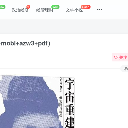
New
Well
Good
政治经济
经管理财
文学小说
bi+azw3+pdf）
关注
登录
没有账号？立即注册