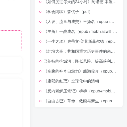
《如何度过每天的24小时》阿诺德·本涅特（epub+mobi+azw3+pdf）
《学会闲聊》森优子（pdf）
《人设、流量与成交》王扬名（epub+mobi+azw3+pdf）
《主角》一战成名（epub+mobi+azw3+pdf）
《一生之敌》史蒂文·普莱斯菲尔德（epub+mobi+azw3+pdf）
《红墙大事：共和国重大历史事件的来龙去脉》（全二册）（pdf）
巴菲特的护城河：降低风险、提高获利的股市真规则(epub+azw3+mobi)
《空腹的神奇自愈力》船濑俊介（epub+mobi+azw3+pdf）
《康熙的红票》全球化中的清朝
《反内耗解压笔记》柳柳（epub+mobi+azw3+pdf）
《自由古巴》革命、救赎与新生（epub+mobi+azw3+pdf）