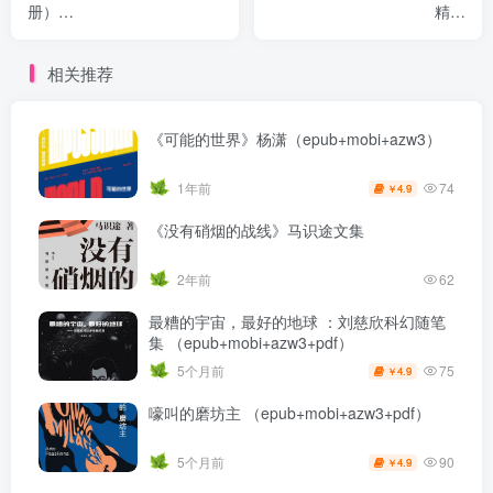
册）
精选
（epub+mobi+azw3+pdf）
（epub+mobi+azw3+pdf）
相关推荐
《可能的世界》杨潇（epub+mobi+azw3）
74
1年前
4.9
￥
《没有硝烟的战线》马识途文集
2年前
62
最糟的宇宙，最好的地球 ：刘慈欣科幻随笔
集 （epub+mobi+azw3+pdf）
75
5个月前
4.9
￥
嚎叫的磨坊主 （epub+mobi+azw3+pdf）
90
5个月前
4.9
￥