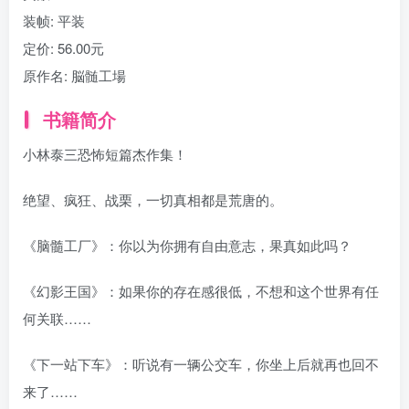
装帧:
平装
定价:
56.00元
原作名:
脳髄工場
书籍简介
小林泰三恐怖短篇杰作集！
绝望、疯狂、战栗，一切真相都是荒唐的。
《脑髓工厂》：你以为你拥有自由意志，果真如此吗？
《幻影王国》：如果你的存在感很低，不想和这个世界有任
何关联……
《下一站下车》：听说有一辆公交车，你坐上后就再也回不
来了……