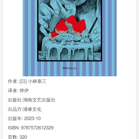
找回密码
|
免密登录
记住登录
登录
社交账号登录
作者
: [日] 小林泰三
译者
: 烨伊
出版社:
湖南文艺出版社
出品方:
浦睿文化
出版年:
2023-10
ISBN:
9787572612329
页数:
320