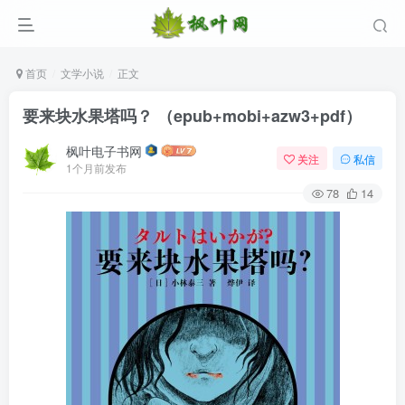
首页
文学小说
正文
要来块水果塔吗？ （epub+mobi+azw3+pdf）
枫叶电子书网
关注
私信
1个月前发布
78
14
登录
没有账号？立即注册
用户名/手机号/邮箱
登录密码