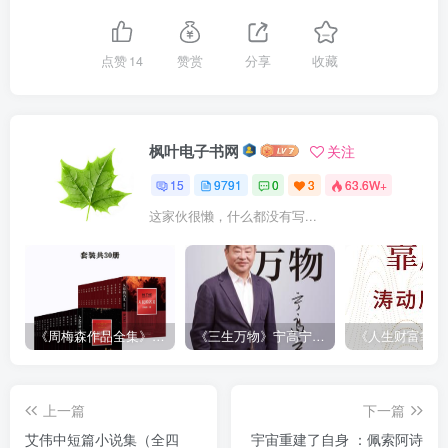
点赞
14
赞赏
分享
收藏
枫叶电子书网
关注
15
9791
0
3
63.6W+
这家伙很懒，什么都没有写...
《周梅森作品全集》[共30册]
《三生万物》宁高宁（epub+mobi+azw3+pdf）
上一篇
下一篇
艾伟中短篇小说集（全四
宇宙重建了自身 ：佩索阿诗