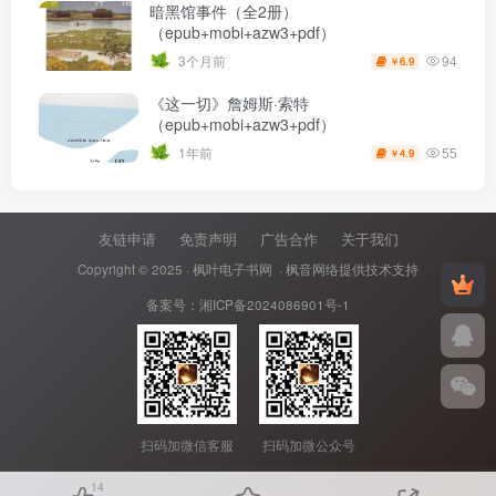
暗黑馆事件（全2册）
（epub+mobi+azw3+pdf）
94
3个月前
6.9
￥
《这一切》詹姆斯·索特
（epub+mobi+azw3+pdf）
55
1年前
4.9
￥
友链申请
免责声明
广告合作
关于我们
Copyright © 2025 ·
枫叶电子书网
· 枫音网络提供技术支持
备案号：
湘ICP备2024086901号-1
扫码加微信客服
扫码加微公众号
14