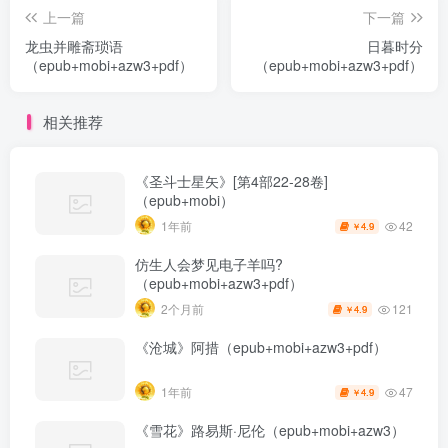
上一篇
下一篇
龙虫并雕斋琐语
日暮时分
（epub+mobi+azw3+pdf）
（epub+mobi+azw3+pdf）
相关推荐
《圣斗士星矢》[第4部22-28卷]
（epub+mobi）
42
1年前
4.9
￥
仿生人会梦见电子羊吗?
（epub+mobi+azw3+pdf）
121
2个月前
4.9
￥
《沧城》阿措（epub+mobi+azw3+pdf）
47
1年前
4.9
￥
《雪花》路易斯·尼伦（epub+mobi+azw3）