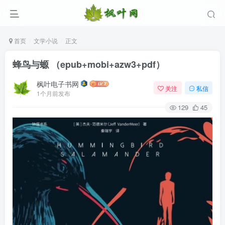
首页
文学小说
正文
蜂鸟与螈 （epub+mobi+azw3+pdf）
枫叶电子书网
关注
私信
1个月前发布
129
45
登录
没有账号？立即注册
用户名/手机号/邮箱
登录密码