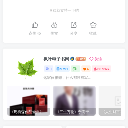
喜欢就支持一下吧
点赞
45
赞赏
分享
收藏
枫叶电子书网
关注
0
9791
0
4
63.9W+
这家伙很懒，什么都没有写...
《周梅森作品全集》[共30册]
《三生万物》宁高宁（epub+mobi+azw3+pdf）