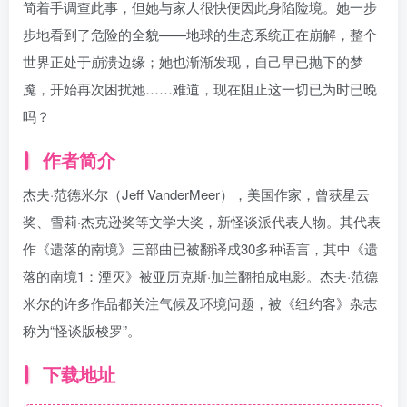
简着手调查此事，但她与家人很快便因此身陷险境。她一步
步地看到了危险的全貌——地球的生态系统正在崩解，整个
世界正处于崩溃边缘；她也渐渐发现，自己早已抛下的梦
魇，开始再次困扰她……难道，现在阻止这一切已为时已晚
吗？
作者简介
杰夫·范德米尔（Jeff VanderMeer），美国作家，曾获星云
奖、雪莉·杰克逊奖等文学大奖，新怪谈派代表人物。其代表
作《遗落的南境》三部曲已被翻译成30多种语言，其中《遗
落的南境1：湮灭》被亚历克斯·加兰翻拍成电影。杰夫·范德
米尔的许多作品都关注气候及环境问题，被《纽约客》杂志
称为“怪谈版梭罗”。
下载地址