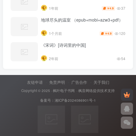
37
1年前
4.9
￥
地球尽头的温室 （epub+mobi+azw3+pdf）
120
1个月前
4.9
￥
《宋词》[诗词里的中国]
2年前
54
友链申请
免责声明
广告合作
关于我们
Copyright © 2025 ·
枫叶电子书网
· 枫音网络提供技术支持
备案号：
湘ICP备2024086901号-1