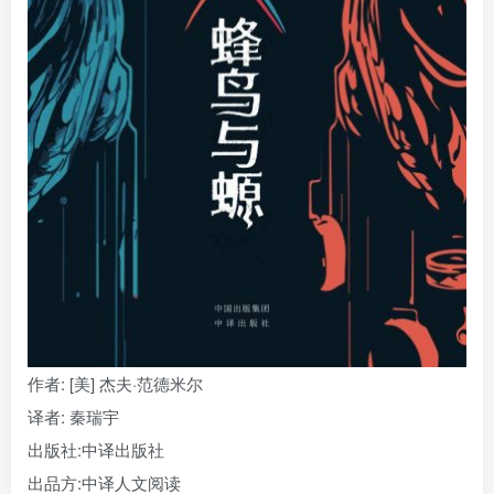
找回密码
|
免密登录
记住登录
登录
社交账号登录
作者
: [美] 杰夫·范德米尔
译者
: 秦瑞宇
出版社:
中译出版社
出品方:
中译人文阅读