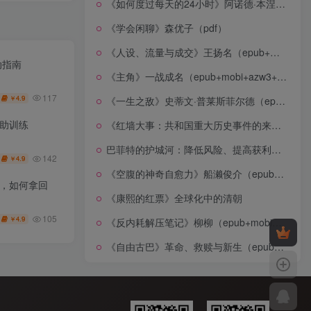
《如何度过每天的24小时》阿诺德·本涅特（epub+mobi+azw3+pdf）
《学会闲聊》森优子（pdf）
《人设、流量与成交》王扬名（epub+mobi+azw3+pdf）
动指南
《主角》一战成名（epub+mobi+azw3+pdf）
117
4.9
￥
《一生之敌》史蒂文·普莱斯菲尔德（epub+mobi+azw3+pdf）
自助训练
《红墙大事：共和国重大历史事件的来龙去脉》（全二册）（pdf）
巴菲特的护城河：降低风险、提高获利的股市真规则(epub+azw3+mobi)
142
4.9
￥
《空腹的神奇自愈力》船濑俊介（epub+mobi+azw3+pdf）
界，如何拿回
《康熙的红票》全球化中的清朝
105
4.9
￥
《反内耗解压笔记》柳柳（epub+mobi+azw3+pdf）
《自由古巴》革命、救赎与新生（epub+mobi+azw3+pdf）