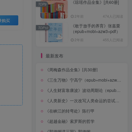
《琼瑶作品全集》[共60册]
TOP9
2年前
474人已阅读
录购买
《敢于放手的养育》张嘉栗
TOP10
（epub+mobi+azw3+pdf）
2年前
455人已阅读
最新发布
《周梅森作品全集》[共30册]
《三生万物》宁高宁（epub+mobi+azw3+pdf）
《人生财富靠康波》波动周期论（epub+mobi+azw3+pdf）
《人类新史》一次改写人类命运的尝试（epub+mobi+azw3+pdf）
《在峡江的转弯处》陈行甲
《超越金融》索罗斯的哲学
《郭德纲讲三国》郭德纲