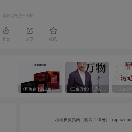
喜欢就支持一下吧
赞赏
分享
收藏
《周梅森作品全集》[共30册]
《三生万物》宁高宁（epub+mobi+azw3+pdf）
心理自救指南（套装共10册）（epub+mobi+