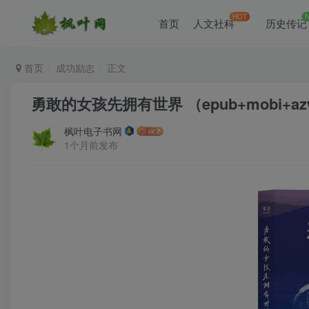
HOT
首页
人文社科
历史传记
首页
成功励志
正文
勇敢的女孩先拥有世界 （epub+mobi+azw
枫叶电子书网
1个月前发布