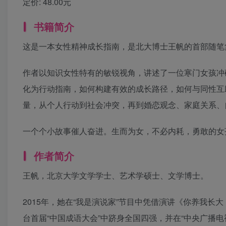
定价:
48.00元
书籍简介
这是一本女性精神成长指南，是北大博士王帆的首部随笔
作者以知识女性特有的敏锐视角，讲述了一位寒门女孩冲
化为行动指南，如何构建有效的成长路径，如何与同性互
量，从个人行动到社会冲突，再到婚恋观念、家庭关系、自
一个个小故事催人奋进。生而为女，不必内耗，勇敢的女
作者简介
王帆，北京大学文学学士、艺术学硕士、文学博士。
2015年，她在“我是演说家”节目中凭借演讲《你养我
台首届“中国成语大会”中跻身全国四强，并在“中央广播电