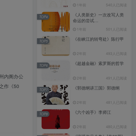
（epub+mobi+azw3+pdf）
1年前
540人已阅读
《人类新史》一次改写人类
TOP4
命运的尝试
（epub+mobi+azw3+pdf）
1年前
501人已阅读
《在峡江的转弯处》陈行甲
TOP5
2年前
493人已阅读
《超越金融》索罗斯的哲学
TOP6
州内阁办公
2年前
491人已阅读
之作《50
《郭德纲讲三国》郭德纲
TOP7
2年前
481人已阅读
《六个凶手》李师江
TOP8
2年前
480人已阅读