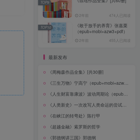
《琼瑶作品全集》[共60册]
TOP9
2年前
474人已阅读
《敢于放手的养育》张嘉栗
TOP10
（epub+mobi+azw3+pdf）
2年前
455人已阅读
最新发布
《周梅森作品全集》[共30册]
《三生万物》宁高宁（epub+mobi+azw3+pdf）
《人生财富靠康波》波动周期论（epub+mobi+azw3+pdf）
《人类新史》一次改写人类命运的尝试（epub+mobi+azw3+pdf）
《在峡江的转弯处》陈行甲
《超越金融》索罗斯的哲学
《郭德纲讲三国》郭德纲