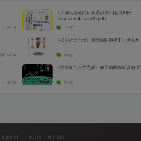
《大师写给你的科学通识课》[套装6册]
（epub+mobi+azw3+pdf）
45
1年前
《摆脱社交恐惧》用高级防御摘下心灵面具
64
2年前
4.9
《大瘟疫与人类之战》关于病菌你应该知道
63
2年前
免责声明
广告合作
关于我们