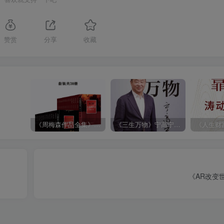
赞赏
分享
收藏
《周梅森作品全集》[共30册]
《三生万物》宁高宁（epub+mobi+azw3+pdf）
《AR改变