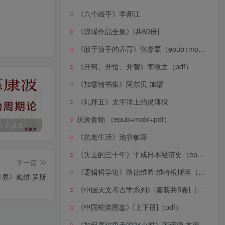
《六个凶手》李师江
《琼瑶作品全集》[共60册]
《敢于放手的养育》张嘉栗（epub+mobi+azw3+pdf）
《开窍、开悟、开智》李牧之（pdf）
《加缪情书集》阿尔贝·加缪
《礼拜五》太平洋上的灵薄狱
抗炎食物 （epub+mobi+pdf）
《人生财富靠康波》波动周期论（epub+mobi+azw3+pdf）
《人类新史》一次改写人类命运的尝试（epub+mobi+azw3+pdf）
《在峡江的转弯处》陈行甲
《抗老生活》池谷敏郎
《失去的三十年》平成日本经济史（epub+mobi+azw3+pdf）
下一篇
《逻辑哲学论》路德维希·维特根斯坦（epub+mobi+azw3+pdf）
世界》戴维·罗斯
《中国天文考古学系列》[套装共5卷]（epub+mobi+azw3+pdf）
《中国蛇类图鉴》[上下册]（pdf）
《如何度过每天的24小时》阿诺德·本涅特（epub+mobi+azw3+pdf）