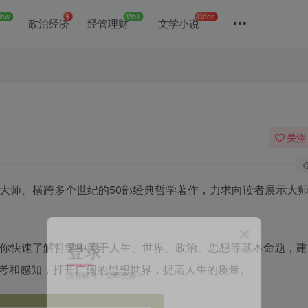
New
Well
Good
政治经济
经管理财
文学小说
关注
学大师、横跨多个世纪的50部经典哲学著作，力求向读者展示大
登录
带你快速了解哲学中关于人生、世界、政治、思想等基本命题，建
考和感知，打开广阔的思想世界，提高人生的质量。
没有账号？立即注册