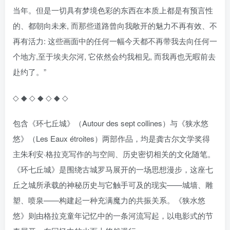
当年。但是一切具有梦境色彩的东西在本质上都是有预言性
的、都朝向未来, 而那些道路曾向我敞开的魅力不再有效、不
再有活力: 这些画面中的任何一幅今天都不再带我去向任何一
个地方,至于埃夫尔河, 它依然会约我相见, 而我再也无暇前去
赴约了。”
◇ ◆ ◇ ◆ ◇ ◆ ◇
包含《环七丘城》（Autour des sept collines）与《狭水悠
悠》（Les Eaux étroites）两部作品，均是龚古尔文学奖得
主朱利安·格拉克写作的与空间、历史密切相关的文化随笔。
《环七丘城》是围绕古城罗马展开的一场思想漫步，这座七
丘之城所承载的神秘历史与它触手可及的现实——城墙、雕
塑、喷泉——构建起一种充满魔力的共振关系。《狭水悠
悠》则由格拉克童年记忆中的一条河流写起，以电影式的节