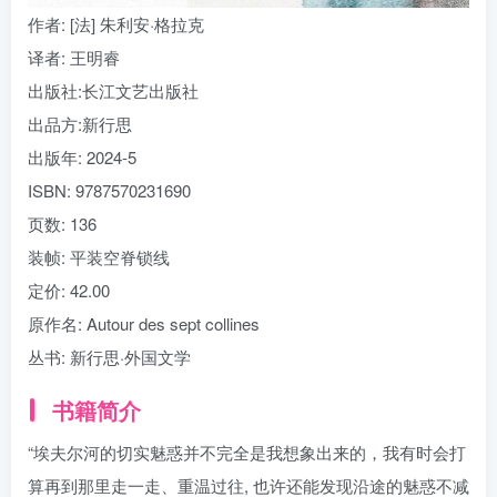
作者
: [法] 朱利安·格拉克
译者
: 王明睿
出版社:
长江文艺出版社
出品方:
新行思
出版年:
2024-5
ISBN:
9787570231690
页数:
136
装帧:
平装空脊锁线
定价:
42.00
原作名:
Autour des sept collines
丛书:
新行思·外国文学
书籍简介
“埃夫尔河的切实魅惑并不完全是我想象出来的，我有时会打
算再到那里走一走、重温过往, 也许还能发现沿途的魅惑不减