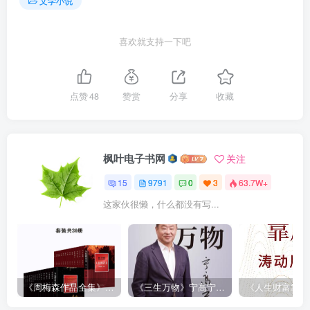
文学小说
喜欢就支持一下吧
点赞
48
赞赏
分享
收藏
枫叶电子书网
关注
15
9791
0
3
63.7W+
这家伙很懒，什么都没有写...
《周梅森作品全集》[共30册]
《三生万物》宁高宁（epub+mobi+azw3+pdf）