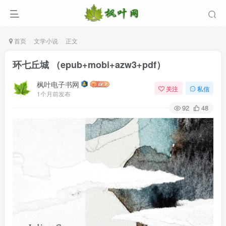
首页
文学小说
正文
环七丘城 （epub+mobi+azw3+pdf）
枫叶电子书网
关注
私信
1个月前发布
92
48
登录
没有账号？立即注册
用户名/手机号/邮箱
登录密码