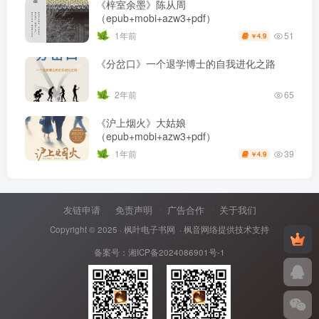
《梓室余墨》陈从周
（epub+mobi+azw3+pdf）
51
1年前
4.9
￥
《分岔口》一个退学博士的自我进化之路
2年前
65
《沪上烟火》大姑娘
（epub+mobi+azw3+pdf）
39
1年前
4.9
￥
友链申请
免责声明
广告合作
关于我们
Copyright © 2025 ·
枫叶电子书网
· 枫音网络提供技术支持
备案号：
湘ICP备2024086901号-1