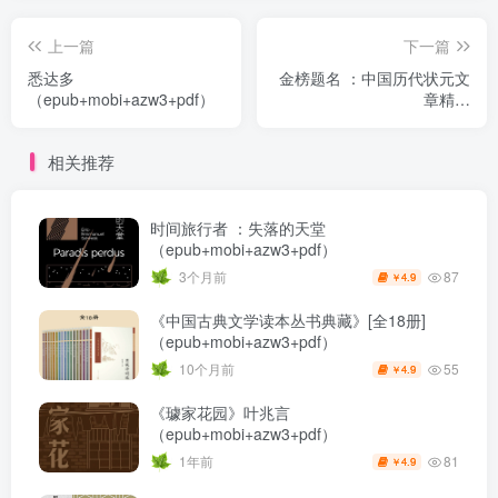
上一篇
下一篇
悉达多
金榜题名 ：中国历代状元文
（epub+mobi+azw3+pdf）
章精选
（epub+mobi+azw3+pdf）
相关推荐
时间旅行者 ：失落的天堂
（epub+mobi+azw3+pdf）
87
3个月前
4.9
￥
《中国古典文学读本丛书典藏》[全18册]
（epub+mobi+azw3+pdf）
55
10个月前
4.9
￥
《璩家花园》叶兆言
（epub+mobi+azw3+pdf）
81
1年前
4.9
￥