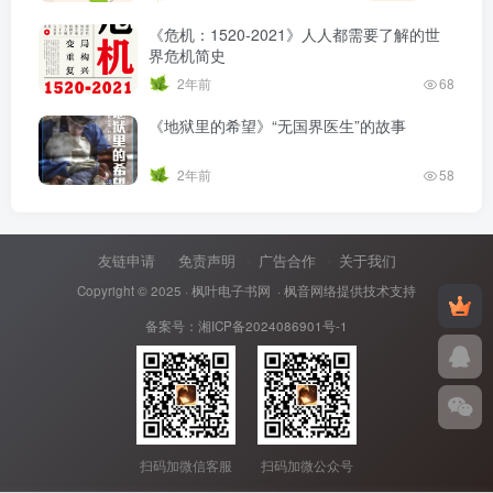
《危机：1520-2021》人人都需要了解的世
界危机简史
2年前
68
《地狱里的希望》“无国界医生”的故事
2年前
58
友链申请
免责声明
广告合作
关于我们
Copyright © 2025 ·
枫叶电子书网
· 枫音网络提供技术支持
备案号：
湘ICP备2024086901号-1
扫码加微信客服
扫码加微公众号