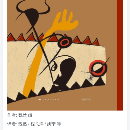
找回密码
|
免密登录
记住登录
登录
社交账号登录
作者
: 魏然 编
译者
: 魏然 / 程弋洋 / 姚宁 等