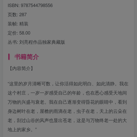
ISBN:
9787544798556
页数:
287
装帧:
精装
定价:
58.00
丛书:
刘亮程作品独家典藏版
书籍简介
【内容简介】
“这里的岁月清晰可数，让你活得如此明白、如此清静。我在
这个村庄，一岁一岁感受自己的年龄，也在悉心感受天地间
万物的兴盛与衰老。我在自己逐渐变得昏花的眼睛中，看到
身边树叶在老，屋檐的雨滴在老，虫子在老，天上的云朵在
老，刮过山谷的风声也显出苍老，这是与万物终老一处的大
地上的家乡。”