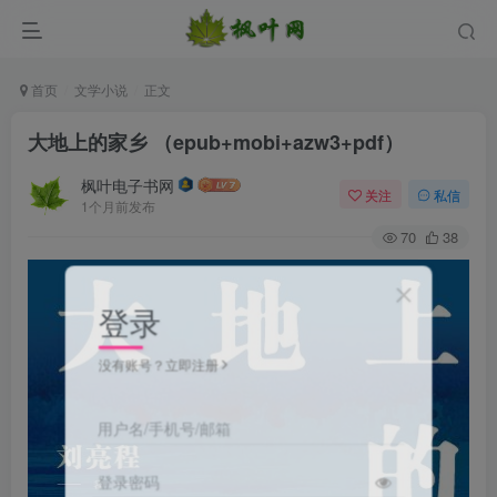
首页
文学小说
正文
大地上的家乡 （epub+mobi+azw3+pdf）
枫叶电子书网
关注
私信
1个月前发布
70
38
登录
没有账号？立即注册
用户名/手机号/邮箱
登录密码