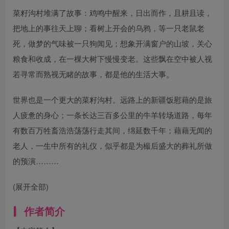
菜籽沟村堆满了故事：鸡鸣中醒来，日出而作，且耕且读，
把地上的事往天上聊；看树上开会的乌鸦，等一只老鼠老
死，做梦的气味被一只狗闻见；想象开满窗户的山坡，关心
粮食和收成，在一棵大树下慢慢变老。这些飘在空中被人视
若寻常而熟视无睹的故事，都是他的生活大事。
世界也是一个更大的菜籽沟村。远路上的新疆饭慰藉的是旅
人疲惫的身心；一条长达三百多公里的牛羊转场道路，每年
有数百万牲畜浩浩荡荡行走其间，绵延数千年；藉藉无闻的
老人，一生中所有的礼仪，似乎都是为樶后盛大的葬礼所做
的预演………
(展开全部)
作者简介