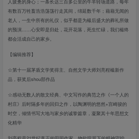
人疲惫的身心；一条长达三百多公里的牛羊转场道路，每年
有数百万牲畜浩浩荡荡行走其间，绵延数千年；藉藉无闻的
老人，一生中所有的礼仪，似乎都是为樶后盛大的葬礼所做
的预演……心安即是归处，花开花落，死生忙碌，我们樶终
都会活成自己的家乡。
【编辑推荐】
☆第十一届茅盾文学奖得主、自然文学大师刘亮程樶新作
品，获奖后shou部作品
☆感动无数人的散文经典、中文写作的典范之作《一个人的
村庄》后时隔多年的回归之作，以陶渊明的悠然+宫崎骏的
时空，倾情书写大地与家乡的诚挚篇章，凝聚其十年思想文
化精华
刘亮程是21世纪真正的田园作家，物欲喧嚣下的精神守护