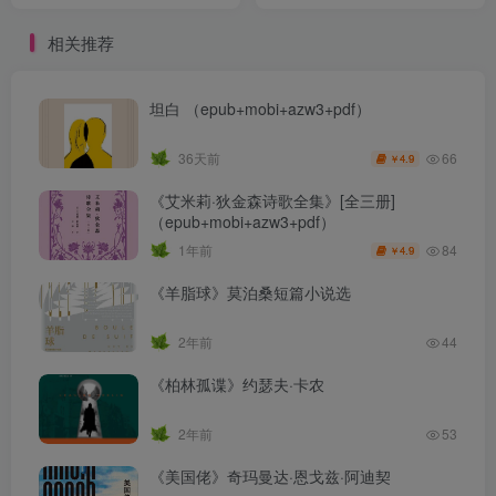
（epub+mobi+azw3+pdf）
相关推荐
坦白 （epub+mobi+azw3+pdf）
66
36天前
4.9
￥
《艾米莉·狄金森诗歌全集》[全三册]
（epub+mobi+azw3+pdf）
84
1年前
4.9
￥
《羊脂球》莫泊桑短篇小说选
2年前
44
《柏林孤谍》约瑟夫·卡农
2年前
53
《美国佬》奇玛曼达·恩戈兹·阿迪契