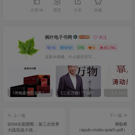
点赞
38
赞赏
分享
收藏
枫叶电子书网
关注
15
9791
0
3
63.7W+
这家伙很懒，什么都没有写...
《周梅森作品全集》[共30册]
《三生万物》宁高宁（epub+mobi+azw3+pdf）
上一篇
下一篇
2034全面開戰：第三次世界
弗勒希
大战实战小说
（epub+mobi+azw3+pdf）