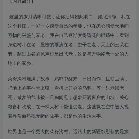
【内容简介】
“这里的岁月清晰可数，让你活得如此明白、如此清静。我在
这个村庄，一岁一岁感受自己的年龄，也在悉心感受天地间
万物的兴盛与衰老。我在自己逐渐变得昏花的眼睛中，看到
身边树叶在老，屋檐的雨滴在老，虫子在老，天上的云朵在
老，刮过山谷的风声也显出苍老，这是与万物终老一处的大
地上的家乡。”
菜籽沟村堆满了故事：鸡鸣中醒来，日出而作，且耕且读，
把地上的事往天上聊；看树上开会的乌鸦，等一只老鼠老
死，做梦的气味被一只狗闻见；想象开满窗户的山坡，关心
粮食和收成，在一棵大树下慢慢变老。这些飘在空中被人视
若寻常而熟视无睹的故事，都是他的生活大事。
世界也是一个更大的菜籽沟村。远路上的新疆饭慰藉的是旅