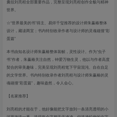
囊括刘亮程全部重要作品，完整呈现刘亮程创作全貌与精神
世界。
☆“世界最美的书”得主、易烊千玺推荐的设计师朱赢椿整体
设计，藏读两宜；书内特别收录作者与设计师的灵魂碰撞“彩
蛋篇”
本书由知名设计师朱赢椿整体装帧，灵性设计。作为“虫子
书”作者，朱赢椿关注自然，钟爱万物生灵，他以与作者高度
契合的审美趣味，完美呈现刘亮程笔下宇宙混沌、自在自足
的文学世界。书内特别收录作者刘亮程与设计师朱赢椿的灵
魂碰撞“彩蛋篇”，趣味盎然，令人会心。
【名家推荐】
刘亮程的才能在于，他好像能把文字放到一条清亮透明的小
河里淘洗一番，洗得每个字都干干净净，但洗净铅华的文字