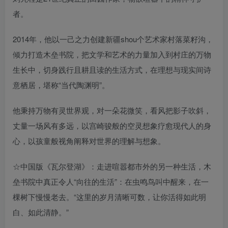
者。
2014年，他以一己之力创建新疆shou个艺术家村落菜籽沟，
倾力打造木垒书院，把文学和艺术的力量加入到村庄的万物
生长中，切身践行且耕且读的生活方式，在理想与现实间诗
意栖居，堪称“当代陶渊明”。
他秉持万物有灵世界观，对一朵花微笑，看风把影子吹斜，
丈量一场风有多远，以宫崎骏般的空灵想象疗愈现代人的身
心，以孩童般视角阐释对世界的理解与想象。
☆中国版《瓦尔登湖》：走进喧嚣都市外的另一种生活，木
垒书院中真正令人“向往的生活”：在虫鸣鸟叫中醒来，在一
棵树下慢慢老去。“这里的岁月清晰可数，让你活得如此明
白、如此清静。”