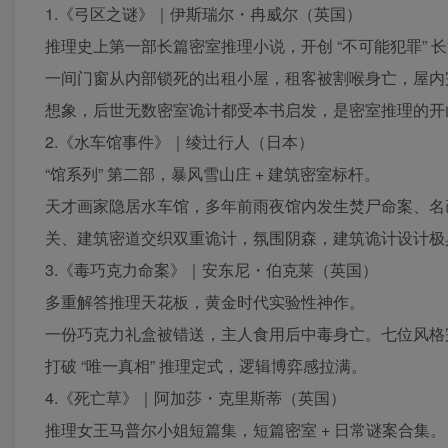
1.《弓区之谜》｜伊斯瑞尔・冉威尔（英国）
推理史上第一部长篇密室推理小说，开创 “不可能犯罪” 
一间门窗从内部锁死的出租小屋，租客被割喉身亡，屋内
想象，后世无数密室诡计都受本书启发，是密室推理的开
2.《水车馆事件》｜绫辻行人（日本）
“馆系列” 第二部，暴风雪山庄 + 建筑密室标杆。
天才画家隐居水车馆，多年前雨夜馆内发生焚尸命案、名
关、建筑密道交织双重诡计，氛围阴森，建筑诡计设计极
3.《毒巧克力命案》｜安东尼・伯克莱（英国）
多重解答推理天花板，黄金时代实验性神作。
一份巧克力礼盒被错送，主人食用后中毒身亡。七位风格
打破 “唯一真相” 推理定式，逻辑博弈感拉满。
4.《死亡草》｜阿加莎・克里斯蒂（英国）
推理女王马普尔小姐短篇集，短篇密室 + 日常谜案合集。