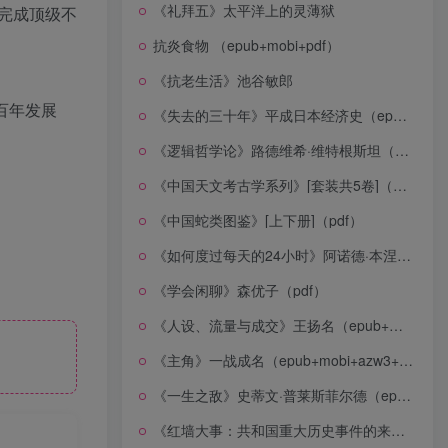
《礼拜五》太平洋上的灵薄狱
完成顶级不
抗炎食物 （epub+mobi+pdf）
《抗老生活》池谷敏郎
百年发展
《失去的三十年》平成日本经济史（epub+mobi+azw3+pdf）
《逻辑哲学论》路德维希·维特根斯坦（epub+mobi+azw3+pdf）
《中国天文考古学系列》[套装共5卷]（epub+mobi+azw3+pdf）
《中国蛇类图鉴》[上下册]（pdf）
《如何度过每天的24小时》阿诺德·本涅特（epub+mobi+azw3+pdf）
《学会闲聊》森优子（pdf）
《人设、流量与成交》王扬名（epub+mobi+azw3+pdf）
《主角》一战成名（epub+mobi+azw3+pdf）
《一生之敌》史蒂文·普莱斯菲尔德（epub+mobi+azw3+pdf）
《红墙大事：共和国重大历史事件的来龙去脉》（全二册）（pdf）