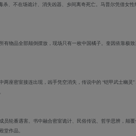
室毒杀、不在场诡计、消失凶器、乡间离奇死亡。马普尔凭借女性
所有物品全部颠倒摆放，现场只有一枚中国橘子。奎因依靠极致
两座密室接连出现，凶手凭空消失，传说中的 “铠甲武士幽灵”
。
成员轮番遇害。书中融合密室诡计、民俗传说、哲学思辨，颠覆
殿堂作品。