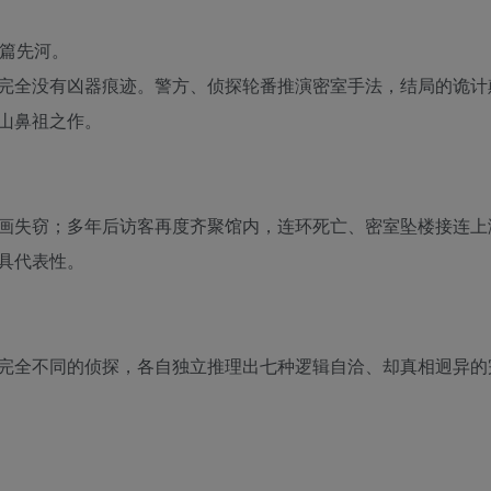
长篇先河。
完全没有凶器痕迹。警方、侦探轮番推演密室手法，结局的诡计
山鼻祖之作。
画失窃；多年后访客再度齐聚馆内，连环死亡、密室坠楼接连上
具代表性。
完全不同的侦探，各自独立推理出七种逻辑自洽、却真相迥异的