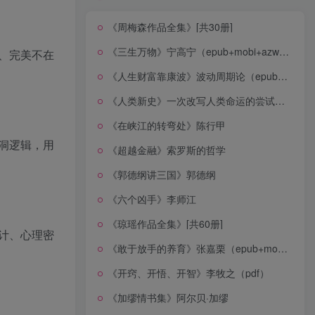
《周梅森作品全集》[共30册]
《三生万物》宁高宁（epub+mobi+azw3+pdf）
、完美不在
《人生财富靠康波》波动周期论（epub+mobi+azw3+pdf）
《人类新史》一次改写人类命运的尝试（epub+mobi+azw3+pdf）
《在峡江的转弯处》陈行甲
洞逻辑，用
《超越金融》索罗斯的哲学
《郭德纲讲三国》郭德纲
《六个凶手》李师江
《琼瑶作品全集》[共60册]
计、心理密
《敢于放手的养育》张嘉栗（epub+mobi+azw3+pdf）
《开窍、开悟、开智》李牧之（pdf）
《加缪情书集》阿尔贝·加缪