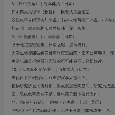
8.《匣中失乐》｜竹本健治（日本）
日本四大推理奇书收官作，嵌套式多重密室。
双线叙事交织现实与小说：书中人物写推理小说，小说内
场证明，叙事结构实验性极强，诡计密集。
9.《怜悯恶魔》｜西泽保彦（日本）
匠千晓短篇密室集，日常之谜 + 脑洞诡计。
大学生侦探团破解四桩离奇密室凶案：密闭公寓毒杀、无
生活化细节拆解看似无解的不可能犯罪，轻松好读。
10.《蓝玫瑰不会安眠》｜市川忧人（日本）
当代日系科幻密室，双重密室暴风雪山庄。
植物研究所被大雪封锁，形成双重密闭空间，研究员接连
室，双线叙事反转不断，近年高分新本格代表作。
11.《扭曲的铰链》｜约翰・迪克森・卡尔（美国）
“密室之王” 卡尔巅峰名作，全球不可能犯罪榜单第四名。