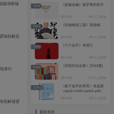
细腻洞察破
《超越金融》索罗斯的哲学
TOP6
2年前
491人已阅读
《郭德纲讲三国》郭德纲
TOP7
逻辑拆解反
2年前
481人已阅读
《六个凶手》李师江
TOP8
2年前
480人已阅读
《琼瑶作品全集》[共60册]
TOP9
 现身行
2年前
474人已阅读
《敢于放手的养育》张嘉栗
TOP10
（epub+mobi+azw3+pdf）
2年前
455人已阅读
传统解谜逻
最新发布