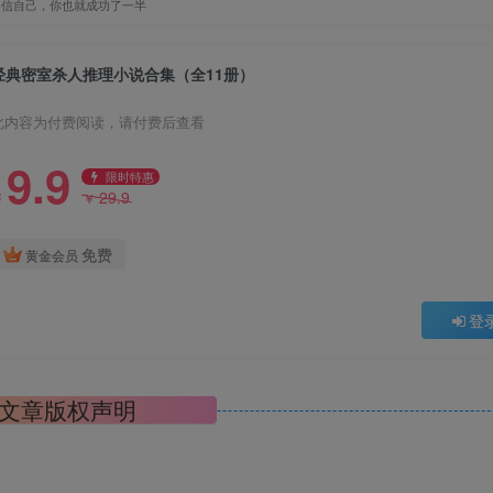
相信自己，你也就成功了一半
经典密室杀人推理小说合集（全11册）
此内容为付费阅读，请付费后查看
9.9
限时特惠
29.9
￥
￥
免费
黄金会员
登
文章版权声明