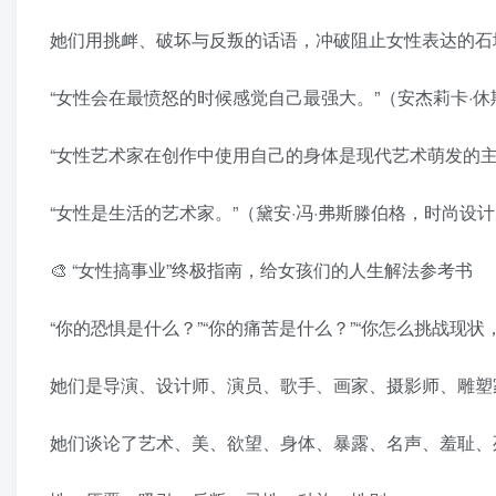
她们用挑衅、破坏与反叛的话语，冲破阻止女性表达的石
“女性会在最愤怒的时候感觉自己最强大。”（安杰莉卡·
“女性艺术家在创作中使用自己的身体是现代艺术萌发的主
“女性是生活的艺术家。”（黛安·冯·弗斯滕伯格，时尚设
🎨 “女性搞事业”终极指南，给女孩们的人生解法参考书
“你的恐惧是什么？”“你的痛苦是什么？”“你怎么挑战现状
她们是导演、设计师、演员、歌手、画家、摄影师、雕塑
她们谈论了艺术、美、欲望、身体、暴露、名声、羞耻、