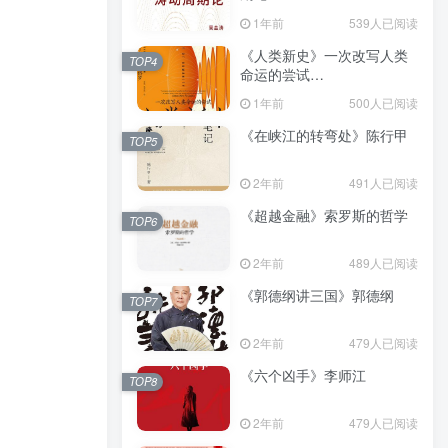
（epub+mobi+azw3+pdf）
1年前
539人已阅读
《人类新史》一次改写人类
TOP4
命运的尝试
（epub+mobi+azw3+pdf）
1年前
500人已阅读
《在峡江的转弯处》陈行甲
TOP5
2年前
491人已阅读
《超越金融》索罗斯的哲学
TOP6
2年前
489人已阅读
《郭德纲讲三国》郭德纲
TOP7
2年前
479人已阅读
《六个凶手》李师江
TOP8
2年前
479人已阅读