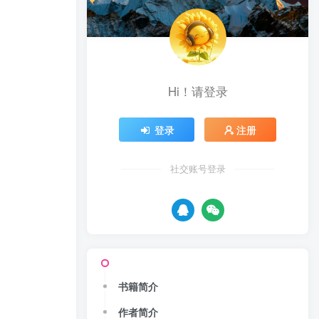
Hi！请登录
登录
注册
社交账号登录
书籍简介
作者简介