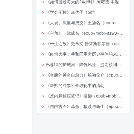
《如何度过每天的24小时》阿诺德·本涅特（epub+mobi+azw3+pdf）
《学会闲聊》森优子（pdf）
《人设、流量与成交》王扬名（epub+mobi+azw3+pdf）
《主角》一战成名（epub+mobi+azw3+pdf）
《一生之敌》史蒂文·普莱斯菲尔德（epub+mobi+azw3+pdf）
《红墙大事：共和国重大历史事件的来龙去脉》（全二册）（pdf）
巴菲特的护城河：降低风险、提高获利的股市真规则(epub+azw3+mobi)
《空腹的神奇自愈力》船濑俊介（epub+mobi+azw3+pdf）
《康熙的红票》全球化中的清朝
《反内耗解压笔记》柳柳（epub+mobi+azw3+pdf）
《自由古巴》革命、救赎与新生（epub+mobi+azw3+pdf）