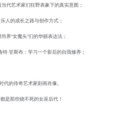
透当代艺术家们狂野表象下的真实意图；
流行音乐人的成长之路与创作方式；
尚界“女魔头”们的华丽表达法；
夏洛特·甘斯布：学习一个影后的自我修养；
时代的传奇艺术家刻画肖像。
，都是那些烧不死的女巫后代！