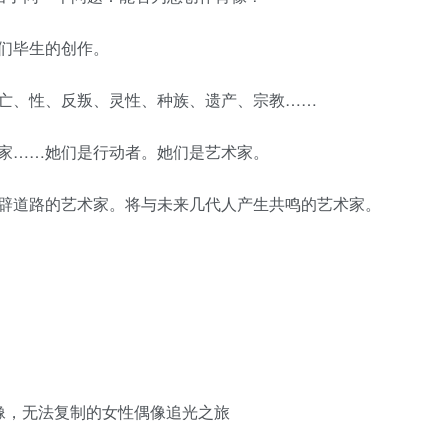
们毕生的创作。
亡、性、反叛、灵性、种族、遗产、宗教……
家……她们是行动者。她们是艺术家。
辟道路的艺术家。将与未来几代人产生共鸣的艺术家。
群像，无法复制的女性偶像追光之旅