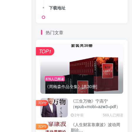
下载地址
热门文章
TOP1
876人已阅读
《周梅森作品全集》[共30册]
《三生万物》宁高宁
TOP2
（epub+mobi+azw3+pdf）
2年前
569人已阅读
《人生财富靠康波》波动周
TOP3
期论