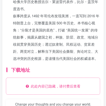
哈佛大学历史教授吉尔・莱波雷代表作，比尔・盖茨年
度选书。
叙事跨度从 1492 年哥伦布发现美洲，一直写到 2016 年
特朗普上台，完整覆盖美国 500 年历史。本书核心视
角：“分裂才是美国的底色”，打破 “美国统一发展” 的传
统叙事，揭露从建国之初，种族、阶层、政党、地域分
歧就贯穿美国历史；透过奴隶制、民权运动、贫富差
距、两党对立，解释当下美国社会撕裂、舆论对立、大
选冲突的历史根源，是读懂当代美国社会的权威读本。
下载地址
此处内容已隐藏，请付费后查看
Change your thoughts and you change your world.