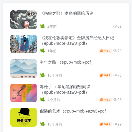
《伤痕之歌》疼痛的黑暗历史
2年前
68
《我在伦敦卖豪宅》金牌房产经纪人日记
（epub+mobi+azw3+pdf）
73
1年前
4.9
￥
中年之路 （epub+mobi+pdf）
70
10个月前
4.9
￥
毒枪手 ：慕尼黑的秘密间谍
（epub+mobi+azw3+pdf）
98
4个月前
4.9
￥
假装的艺术（epub+mobi+azw3+pdf）
29
10个月前
4.9
￥