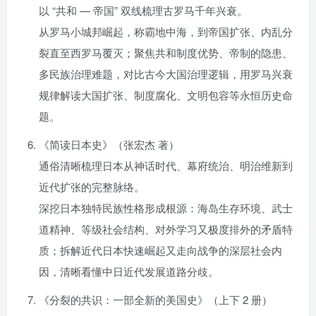
以 “共和 — 帝国” 双线梳理古罗马千年兴衰。
从罗马小城邦崛起，称霸地中海，到帝国扩张、内乱分
裂直至西罗马覆灭；聚焦共和制度优势、帝制的隐患、
多民族治理难题，对比古今大国治理逻辑，用罗马兴衰
规律解读大国扩张、制度腐化、文明包容等永恒历史命
题。
《简读日本史》（张宏杰 著）
通俗清晰梳理日本从神话时代、幕府统治、明治维新到
近代扩张的完整脉络。
深挖日本独特民族性格形成根源：海岛生存环境、武士
道精神、等级社会结构、对外学习又极度排外的矛盾特
质；拆解近代日本快速崛起又走向战争的深层社会内
因，清晰看懂中日近代发展道路分歧。
《分裂的共识：一部全新的美国史》（上下 2 册）