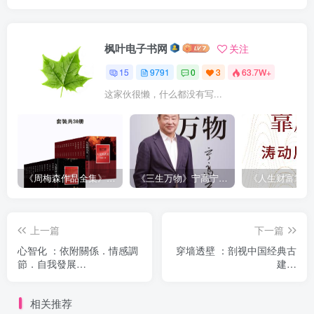
枫叶电子书网
关注
15
9791
0
3
63.7W+
这家伙很懒，什么都没有写...
《周梅森作品全集》[共30册]
《三生万物》宁高宁（epub+mobi+azw3+pdf）
上一篇
下一篇
心智化 ：依附關係．情感調
穿墙透壁 ：剖视中国经典古
節．自我發展
建筑
（epub+mobi+azw3+pdf）
（epub+mobi+azw3+pdf）
相关推荐