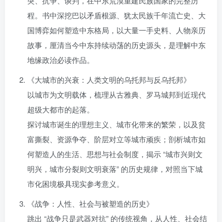
突、抗争、谈判，在中东荒漠重建民族国家的完整历
程。书中深挖巴以矛盾根源、犹太民族千年流亡史、大
国博弈如何塑造中东格局，以大量一手史料、人物亲历
故事，厘清当今中东持续动荡的历史源头，是理解中东
地缘政治必读作品。
《大城市的兴衰：人类文明的乌托邦与反乌托邦》
以城市为文明载体，梳理从古雅典、罗马城邦到近现代
超级大都市的起落。
探讨城市诞生的理想主义、城市化带来的繁荣，以及贫
富撕裂、资源争夺、阶层对立等城市顽疾；剖析城市如
何塑造人的生活、思想与社会制度，揭示 “城市兴则文
明兴，城市分裂则文明衰落” 的历史规律，对照当下城
市化困境极具现实参考意义。
《战争：人性、社会与被塑造的历史》
跳出 “战争只是武器对抗” 的传统视角，从人性、社会结