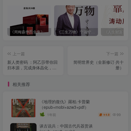
《周梅森作品全集》[共30册]
《三生万物》宁高宁（epub+mobi+azw3+pdf）
上一篇
下一篇
新人类密码 ：阿乙莎带你回
简明世界史（全新修订·共十
归本源，完成身体晶化，创
册）
造五次元新文明
（epub+mobi+azw3+pdf）
相关推荐
《地理的復仇》羅柏.卡普蘭
（epub+mobi+azw3+pdf）
99
1年前
4.9
￥
谈古说兵：中国古代兵器赏谈