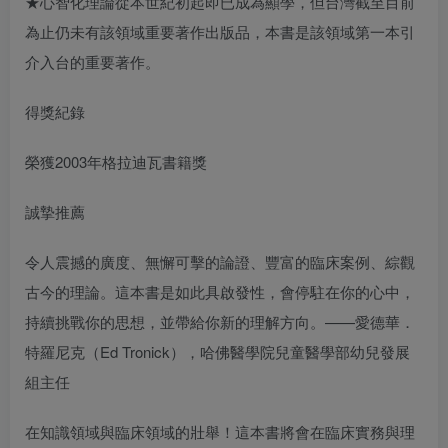
★心智化理論從本世紀初起即已成為顯學，但台灣截至目前
為止仍未有該領域重要著作出版品，本書是該領域第一本引
介入台的重要著作。
得獎紀錄
榮獲2003年格拉迪瓦書籍獎
誠摯推薦
令人震撼的廣度、無懈可擊的論證、豐富的臨床案例、綜觀
古今的理論。這本書是如此具啟發性，會停駐在你的心中，
持續挑戰你的思想，並帶給你新的理解方向。——愛德華．
特羅尼克（Ed Tronick），哈佛醫學院兒童醫學部幼兒發展
組主任
在知識領域與臨床領域的壯舉！這本書將會在臨床實務與理