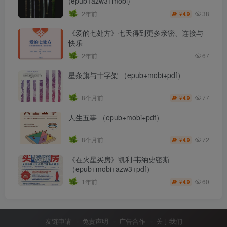
(epub+azw3+mobi)
38
2年前
4.9
￥
《爱的七处方》七天得到更多亲密、连接与
快乐
2年前
67
星条旗与十字架 （epub+mobi+pdf）
77
8个月前
4.9
￥
人生五事 （epub+mobi+pdf）
72
8个月前
4.9
￥
《在火星买房》凯利·韦纳史密斯
（epub+mobi+azw3+pdf）
60
1年前
4.9
￥
友链申请
免责声明
广告合作
关于我们