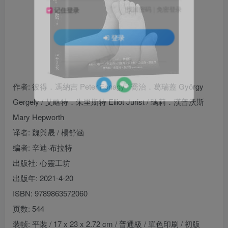
找回密码
|
免密登录
记住登录
登录
社交账号登录
作者
: 彼得．馮納吉 Peter Fonagy / 喬治．葛瑞蓋 György
Gergely / 艾略特．朱里斯特 Elliot Jurist / 瑪莉．漢普沃斯
Mary Hepworth
译者
: 魏與晟 / 楊舒涵
编者
: 辛迪·布拉特
出版社:
心靈工坊
出版年:
2021-4-20
ISBN:
9789863572060
页数:
544
装帧:
平裝 / 17 x 23 x 2.72 cm / 普通級 / 單色印刷 / 初版