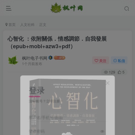
首页
人文社科
正文
心智化 ：依附關係．情感調節．自我發展
（epub+mobi+azw3+pdf）
枫叶电子书网
关注
私信
1个月前发布
129
5
登录
没有账号？立即注册
用户名/手机号/邮箱
登录密码