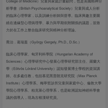
College of Medicine）兒童與家庭計畫顧問，也是英國精神分
析學會（British Psychoanalytical Society）兒童與成人分析
的臨床心理學家，以及訓練分析師與督導。臨床興趣主要圍
繞在邊緣型心理病理學、暴力與早期依附關係的議題，並致
力於在工作上整合臨床研究與精神分析理論。
喬治．葛瑞蓋（György Gergely, Ph.D., D.Sc.）
臨床心理學家、匈牙利科學院（Hungarian Academy of
Sciences）心理學研究中心發展心理學研究部主任、羅蘭大
學（Eötvös Lóránd University）認知發展博士學程的資深講
師。在多處任教，包括慕尼黑普朗克研究院（Max Planck
Institute）心理學系、梅寧哲診所兒童與家庭中心、倫敦大學
學院心理學系、柏克萊心理學系，也是歐洲認知神經科學會
議的倡導人，現為古根漢研究員。