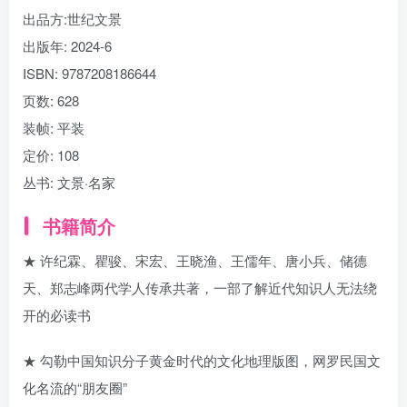
出品方:
世纪文景
出版年:
2024-6
ISBN:
9787208186644
页数:
628
装帧:
平装
定价:
108
丛书:
文景·名家
书籍简介
★ 许纪霖、瞿骏、宋宏、王晓渔、王儒年、唐小兵、储德
天、郑志峰两代学人传承共著，一部了解近代知识人无法绕
开的必读书
★ 勾勒中国知识分子黄金时代的文化地理版图，网罗民国文
化名流的“朋友圈”