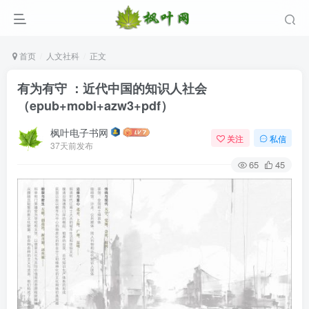
首页
人文社科
正文
有为有守 ：近代中国的知识人社会
（epub+mobi+azw3+pdf）
枫叶电子书网
关注
私信
37天前发布
65
45
登录
没有账号？立即注册
用户名/手机号/邮箱
登录密码