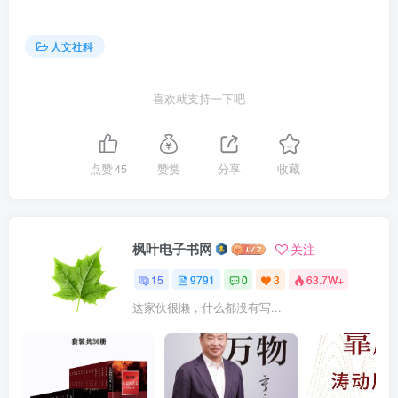
人文社科
喜欢就支持一下吧
点赞
45
赞赏
分享
收藏
枫叶电子书网
关注
15
9791
0
3
63.7W+
这家伙很懒，什么都没有写...