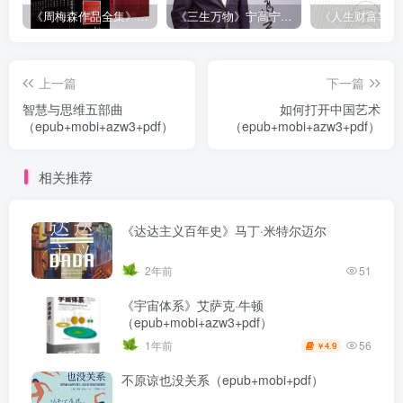
《周梅森作品全集》[共30册]
《三生万物》宁高宁（epub+mobi+azw3+pdf）
上一篇
下一篇
智慧与思维五部曲
如何打开中国艺术
（epub+mobi+azw3+pdf）
（epub+mobi+azw3+pdf）
相关推荐
《达达主义百年史》马丁·米特尔迈尔
2年前
51
《宇宙体系》艾萨克·牛顿
（epub+mobi+azw3+pdf）
56
1年前
4.9
￥
不原谅也没关系（epub+mobi+pdf）