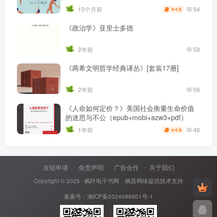
94
10个月前
4.9
￥
《政治学》亚里士多德
2年前
58
《两希文明哲学经典译丛》[套装17册]
2年前
56
《人命如何定价？》美国社会衡量生命价值
的迷思与不公（epub+mobi+azw3+pdf）
46
1年前
4.9
￥
友链申请
免责声明
广告合作
关于我们
Copyright © 2025 ·
枫叶电子书网
· 枫音网络提供技术支持
备案号：
湘ICP备2024086901号-1