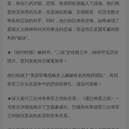
雷，将自己的才能、恐惧、焦虑和欲望融入了战场。他们既
是情谊深厚的兄弟，也是彼此欺骗、互相暗算、经历无数次
争执和迁就的对手。同时，他们的往来和交锋，始终体现了
爱国主义精神和对共同事业的忠诚，而这些正是盟军赢得胜
利的“秘诀”。
★《纽约时报》畅销书、“二战”史经典之作，66张罕见历史
照片、普利策奖得主隆重推荐！
他们组成了“美国军事战略史上赫赫有名的指挥团队”，再现
美军三巨头在战争中的恐惧和挣扎、谋划与策略！
★深入探讨三位传奇将军之间的关系：《通往将星之路》一
书首次详细地揭示了艾森豪威尔、巴顿和布莱德雷三位将军
之间错综复杂的友谊和竞争关系。