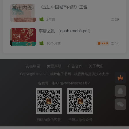
《走进中国城市内部》王笛
2年前
39
李唐之乱 （epub+mobi+pdf）
14
10个月前
4.9
￥
友链申请
免责声明
广告合作
关于我们
Copyright © 2025 ·
枫叶电子书网
· 枫音网络提供技术支持
备案号：
湘ICP备2024086901号-1
扫码加微信客服
扫码加微公众号