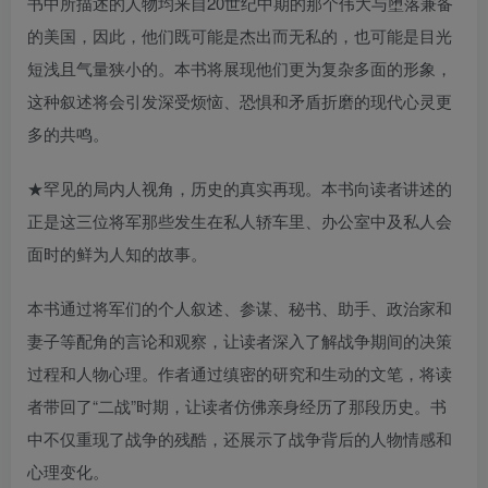
书中所描述的人物均来自20世纪中期的那个伟大与堕落兼备
的美国，因此，他们既可能是杰出而无私的，也可能是目光
短浅且气量狭小的。本书将展现他们更为复杂多面的形象，
这种叙述将会引发深受烦恼、恐惧和矛盾折磨的现代心灵更
多的共鸣。
★罕见的局内人视角，历史的真实再现。本书向读者讲述的
正是这三位将军那些发生在私人轿车里、办公室中及私人会
面时的鲜为人知的故事。
本书通过将军们的个人叙述、参谋、秘书、助手、政治家和
妻子等配角的言论和观察，让读者深入了解战争期间的决策
过程和人物心理。作者通过缜密的研究和生动的文笔，将读
者带回了“二战”时期，让读者仿佛亲身经历了那段历史。书
中不仅重现了战争的残酷，还展示了战争背后的人物情感和
心理变化。