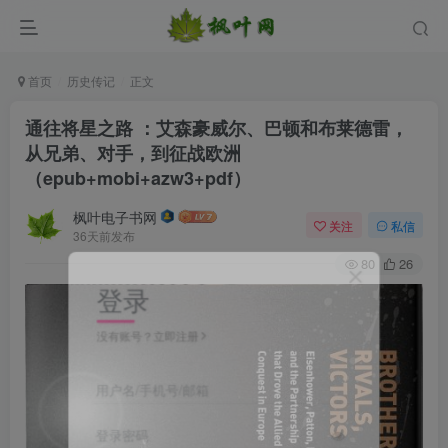
首页
历史传记
正文
通往将星之路 ：艾森豪威尔、巴顿和布莱德雷，
从兄弟、对手，到征战欧洲
（epub+mobi+azw3+pdf）
枫叶电子书网
关注
私信
36天前发布
80
26
登录
没有账号？立即注册
用户名/手机号/邮箱
登录密码