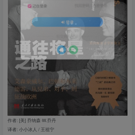
找回密码
|
免密登录
记住登录
登录
社交账号登录
作者
: [美] 乔纳森·W.乔丹
译者
: 小小冰人 / 王祖宁