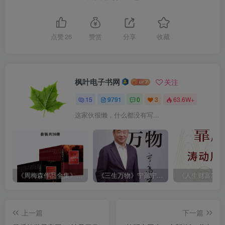
点赞
26
赞赏
分享
收藏
枫叶电子书网
关注
15
9791
0
3
63.6W+
这家伙很懒，什么都没有写...
《周梅森作品全集》[共30册]
《三生万物》宁高宁（epub+mobi+azw3+pdf）
上一篇
下一篇