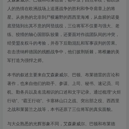
人的热情在欧洲战场上追逐战争的胜利和争夺肩章上的将
星。从炎热的北非到尸横遍野的西西里海滩，从血腥的诺曼
底登陆到出其不意的阿登战役，三位将军不仅要与强大、老
练、狡猾的轴心国部队较量，还要面对作战团队间的冲突，
经受盟友权斗的考验，并吞下后勤混乱和军事误判的苦果。
在击溃纳粹德国的残酷战争中，他们披荆斩棘，将椎嫩的美
军打造为强悍之师。
本书的叙述主要来自艾森豪威尔、巴顿、布莱德雷的言论和
著作，也来自他们的助手、参谋、上司、秘书、速记员、司
机、勤务兵以及名流相识的口述和文字记录。通过梳理“火炬
行动”、“霸王行动”、卡塞林山口之战、突出部之役、西西里
之战和莱茵兰之战等，本书还原了三位将军的真实面貌。
与大众熟悉的光辉形象不同，艾森豪威尔、巴顿和布莱德