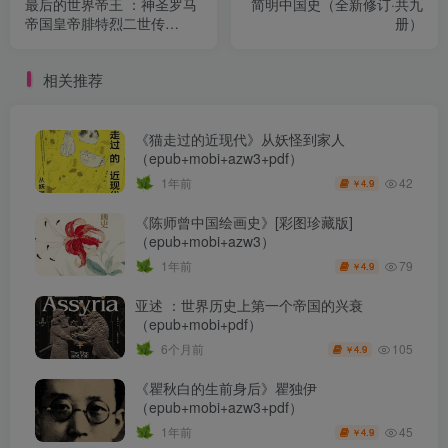
最后的世界帝王 ：神圣罗马
简明中国史（全新修订·共九
帝国皇帝腓特烈二世传
册）
（epub+mobi+azw3+pdf）
相关推荐
《猫走过的近现代》从妖怪到家人
（epub+mobi+azw3+pdf）
42
1年前
4.9
￥
《陈师曾中国绘画史》[彩图珍藏版]
（epub+mobi+azw3）
79
1年前
4.9
￥
亚述 ：世界历史上第一个帝国的兴衰
（epub+mobi+pdf）
105
6个月前
4.9
￥
《瞿秋白的生前身后》瞿独伊
（epub+mobi+azw3+pdf）
45
1年前
4.9
￥