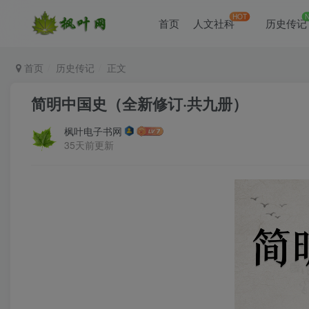
HOT
首页
人文社科
历史传记
首页
历史传记
正文
简明中国史（全新修订·共九册）
枫叶电子书网
35天前更新