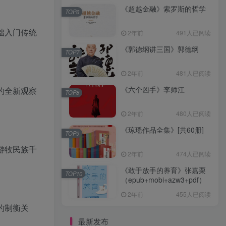
《超越金融》索罗斯的哲学
TOP6
础入门传统
2年前
491人已阅读
《郭德纲讲三国》郭德纲
TOP7
2年前
481人已阅读
《六个凶手》李师江
的全新观察
TOP8
2年前
480人已阅读
《琼瑶作品全集》[共60册]
TOP9
游牧民族千
2年前
474人已阅读
《敢于放手的养育》张嘉栗
TOP10
（epub+mobi+azw3+pdf）
2年前
455人已阅读
的制衡关
最新发布