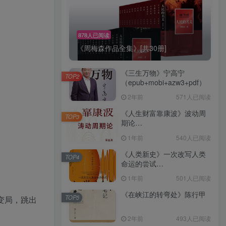
878人已阅读
《周梅森作品全集》[共30册]
《三生万物》宁高宁
TOP2
（epub+mobi+azw3+pdf）
2年前
571人已阅读
《人生财富靠康波》波动周
TOP3
期论
（epub+mobi+azw3+pdf）
1年前
540人已阅读
《人类新史》一次改写人类
TOP4
命运的尝试
（epub+mobi+azw3+pdf）
1年前
501人已阅读
《在峡江的转弯处》陈行甲
TOP5
变局，跳出
2年前
493人已阅读