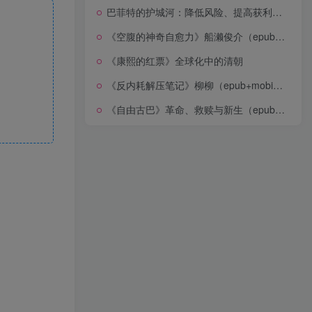
巴菲特的护城河：降低风险、提高获利的股市真规则(epub+azw3+mobi)
《空腹的神奇自愈力》船濑俊介（epub+mobi+azw3+pdf）
《康熙的红票》全球化中的清朝
《反内耗解压笔记》柳柳（epub+mobi+azw3+pdf）
《自由古巴》革命、救赎与新生（epub+mobi+azw3+pdf）