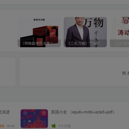
《周梅森作品全集》[共30册]
《三生万物》宁高宁（epub+mobi+azw3+pdf）
简
代演进
英国小史 （epub+mobi+azw3+pdf）
44
1个月前
4.9