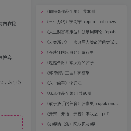
《周梅森作品全集》[共30册]
《三生万物》宁高宁（epub+mobi+azw3+pdf）
与内在隐
《人生财富靠康波》波动周期论（epub+mobi+azw3+pdf）
《人类新史》一次改写人类命运的尝试（epub+mobi+azw3+pdf）
《在峡江的转弯处》陈行甲
恒博弈。
《超越金融》索罗斯的哲学
《郭德纲讲三国》郭德纲
松，从小故
《六个凶手》李师江
《琼瑶作品全集》[共60册]
《敢于放手的养育》张嘉栗（epub+mobi+azw3+pdf）
《开窍、开悟、开智》李牧之（pdf）
《加缪情书集》阿尔贝·加缪