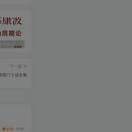
《人生财富靠康波》波动周期论（epub+mobi+azw3+pdf）
《人类新史》一次改写人类命运的尝试（epub+mobi+azw3+pdf）
《在峡江的转弯处》陈行甲
下一篇
·奥斯汀小说全集
90
4.9
￥