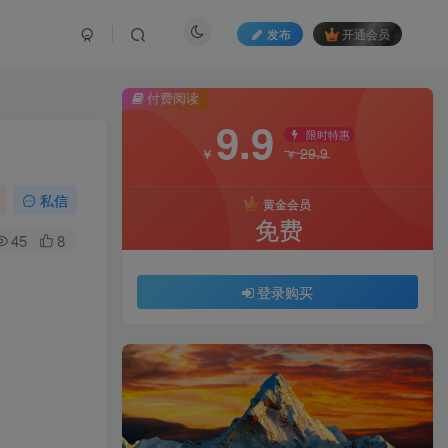
发布
开通会员
付费阅读
9.9
限时特惠
29.9
￥
￥
私信
黄金会员
免费
45
8
登录购买