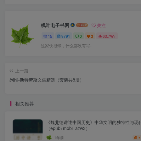
枫叶电子书网
关注
15
9791
0
3
63.7W+
这家伙很懒，什么都没有写...
上一篇
列维-斯特劳斯文集精选（套装共8册）
相关推荐
《魏斐德讲述中国历史》中华文明的独特性与现
（epub+mobi+azw3）
1年前
￥