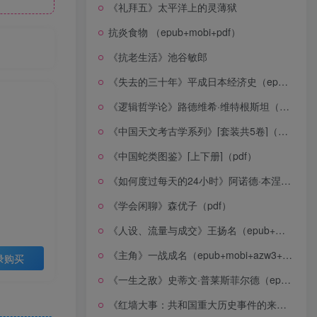
《礼拜五》太平洋上的灵薄狱
抗炎食物 （epub+mobi+pdf）
《抗老生活》池谷敏郎
《失去的三十年》平成日本经济史（epub+mobi+azw3+pdf）
《逻辑哲学论》路德维希·维特根斯坦（epub+mobi+azw3+pdf）
《中国天文考古学系列》[套装共5卷]（epub+mobi+azw3+pdf）
《中国蛇类图鉴》[上下册]（pdf）
《如何度过每天的24小时》阿诺德·本涅特（epub+mobi+azw3+pdf）
《学会闲聊》森优子（pdf）
《人设、流量与成交》王扬名（epub+mobi+azw3+pdf）
《主角》一战成名（epub+mobi+azw3+pdf）
录购买
《一生之敌》史蒂文·普莱斯菲尔德（epub+mobi+azw3+pdf）
《红墙大事：共和国重大历史事件的来龙去脉》（全二册）（pdf）