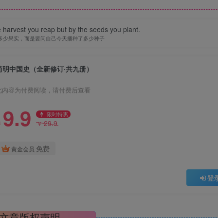
 harvest you reap but by the seeds you plant.
多少果实，而是要问自己今天播种了多少种子
简明中国史（全新修订·共九册）
此内容为付费阅读，请付费后查看
9.9
限时特惠
29.9
￥
￥
免费
黄金会员
登
文章版权声明