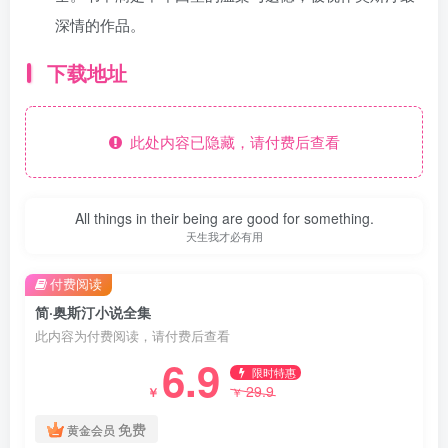
深情的作品。
下载地址
此处内容已隐藏，请付费后查看
All things in their being are good for something.
天生我才必有用
付费阅读
简·奥斯汀小说全集
此内容为付费阅读，请付费后查看
6.9
限时特惠
29.9
￥
￥
免费
黄金会员