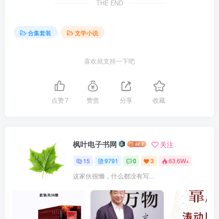
THE END
合集套装
文学小说
喜欢就支持一下吧
点赞
7
赞赏
分享
收藏
枫叶电子书网
关注
15
9791
0
3
63.6W+
这家伙很懒，什么都没有写...