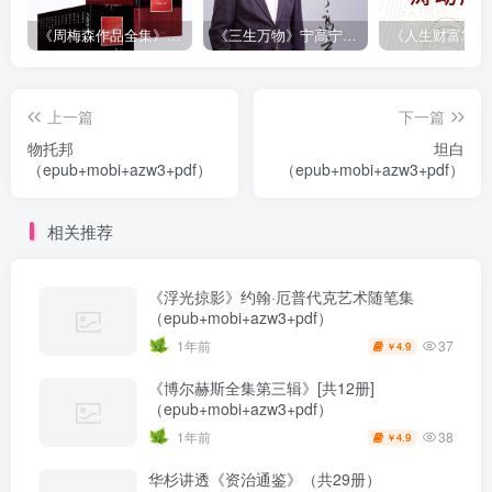
《周梅森作品全集》[共30册]
《三生万物》宁高宁（epub+mobi+azw3+pdf）
上一篇
下一篇
物托邦
坦白
（epub+mobi+azw3+pdf）
（epub+mobi+azw3+pdf）
相关推荐
《浮光掠影》约翰·厄普代克艺术随笔集
（epub+mobi+azw3+pdf）
37
1年前
4.9
￥
《博尔赫斯全集第三辑》[共12册]
（epub+mobi+azw3+pdf）
38
1年前
4.9
￥
华杉讲透《资治通鉴》（共29册）