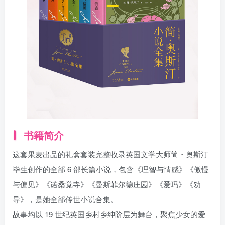
找回密码
|
免密登录
记住登录
登录
社交账号登录
书籍简介
这套果麦出品的礼盒套装完整收录英国文学大师简・奥斯汀
毕生创作的全部 6 部长篇小说，包含《理智与情感》《傲慢
与偏见》《诺桑觉寺》《曼斯菲尔德庄园》《爱玛》《劝
导》，是她全部传世小说合集。
故事均以 19 世纪英国乡村乡绅阶层为舞台，聚焦少女的爱