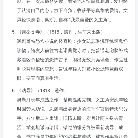
剧。在一次次撮合失败、看清他人情感真相后，爱玛终
于认清自己内心，放下自负，收获平等真挚的爱情。文
风轻快诙谐，奥斯汀自称 “我最偏爱的女主角”。
《诺桑觉寺》（1818，遗作，生前未出版）
讽刺哥特恐怖小说的轻喜剧：少女凯瑟琳沉迷惊悚鬼怪
读物，随友人前往古老诺桑觉寺时，把普通老宅脑补成
藏着凶杀秘密的恐怖古堡，闹出无数荒诞误会。作品批
判脱离现实的空想，告诫年轻人别被小说滤镜蒙蔽双
眼，要直面真实生活。
《劝导》（1818，遗作）
奥斯汀晚年成熟之作，基调温柔克制。女主角安妮年轻
时因旁人劝说，忍痛与出身普通的海军军官温特沃思分
手。八年后二人重逢，旧情未断，岁月让两人褪去青
涩，学会坦诚与珍惜，错过的缘分终被重新劝导、成
全。书中满是中年回望的温柔与遗憾，被视作奥斯汀最