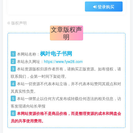
登录购买
©
版权声明
文章版权声
明
枫叶电子书网
1
本网站名称：
2
本站永久网址：
https://www.fyw28.com
3
本站资源版权归原作者所有，请购买正版资源。如有侵权，请
联系我们，会第一时间下架处理。
4
本站一切资源不代表本站立场，并不代表本站赞同其观点和对
其真实性负责。
5
本站一律禁止以任何方式发布或转载任何违法的相关信息，访
客发现请向站长举报
6
本网站资源价格不是商品价格，而是整理资源的成本和网盘会
员的共享使用费用。