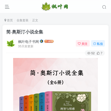
首页
合集套装
正文
简·奥斯汀小说全集
枫叶电子书网
关注
私信
35天前更新
52
7
登录
没有账号？立即注册
用户名/手机号/邮箱
登录密码