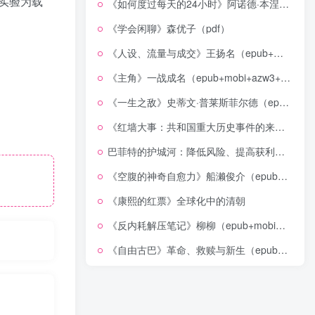
实验为载
《如何度过每天的24小时》阿诺德·本涅特（epub+mobi+azw3+pdf）
《学会闲聊》森优子（pdf）
《人设、流量与成交》王扬名（epub+mobi+azw3+pdf）
《主角》一战成名（epub+mobi+azw3+pdf）
《一生之敌》史蒂文·普莱斯菲尔德（epub+mobi+azw3+pdf）
《红墙大事：共和国重大历史事件的来龙去脉》（全二册）（pdf）
巴菲特的护城河：降低风险、提高获利的股市真规则(epub+azw3+mobi)
《空腹的神奇自愈力》船濑俊介（epub+mobi+azw3+pdf）
《康熙的红票》全球化中的清朝
《反内耗解压笔记》柳柳（epub+mobi+azw3+pdf）
《自由古巴》革命、救赎与新生（epub+mobi+azw3+pdf）