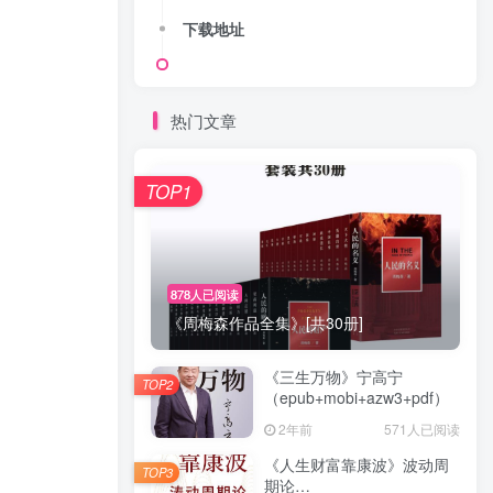
下载地址
热门文章
TOP1
878人已阅读
《周梅森作品全集》[共30册]
《三生万物》宁高宁
TOP2
（epub+mobi+azw3+pdf）
2年前
571人已阅读
《人生财富靠康波》波动周
TOP3
期论