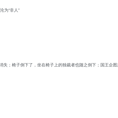
沦为“非人”
消失；椅子倒下了，坐在椅子上的独裁者也随之倒下；国王企图