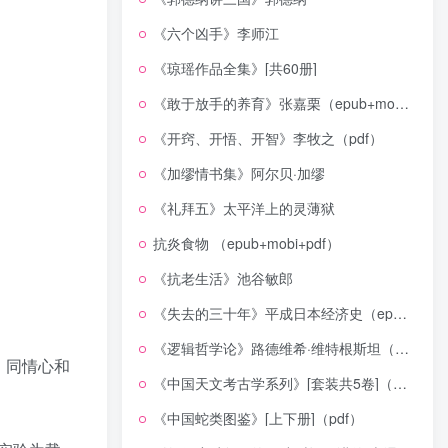
《六个凶手》李师江
《琼瑶作品全集》[共60册]
《敢于放手的养育》张嘉栗（epub+mobi+azw3+pdf）
《开窍、开悟、开智》李牧之（pdf）
《加缪情书集》阿尔贝·加缪
《礼拜五》太平洋上的灵薄狱
抗炎食物 （epub+mobi+pdf）
《抗老生活》池谷敏郎
《失去的三十年》平成日本经济史（epub+mobi+azw3+pdf）
《逻辑哲学论》路德维希·维特根斯坦（epub+mobi+azw3+pdf）
、同情心和
《中国天文考古学系列》[套装共5卷]（epub+mobi+azw3+pdf）
《中国蛇类图鉴》[上下册]（pdf）