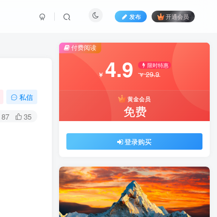
发布
开通会员
付费阅读
4.9
限时特惠
29.9
￥
￥
私信
黄金会员
免费
87
35
登录购买