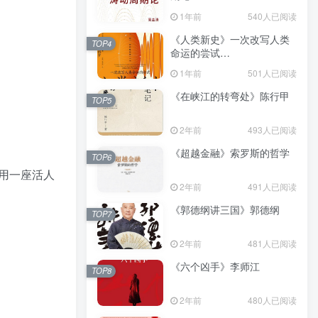
（epub+mobi+azw3+pdf）
1年前
540人已阅读
《人类新史》一次改写人类
TOP4
命运的尝试
（epub+mobi+azw3+pdf）
1年前
501人已阅读
《在峡江的转弯处》陈行甲
TOP5
2年前
493人已阅读
《超越金融》索罗斯的哲学
TOP6
用一座活人
2年前
491人已阅读
《郭德纲讲三国》郭德纲
TOP7
2年前
481人已阅读
《六个凶手》李师江
TOP8
2年前
480人已阅读