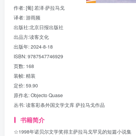
作者
: [葡] 若泽·萨拉马戈
译者
: 游雨频
出版社:
北京日报出版社
出品方:
读客文化
出版年:
2024-8-18
ISBN:
9787547746929
页数:
168
装帧:
精装
定价:
59.90
原作名:
Objecto Quase
丛书:
读客彩条外国文学文库 萨拉马戈作品
书籍简介
☆1998年诺贝尔文学奖得主萨拉马戈罕见的短篇小说集