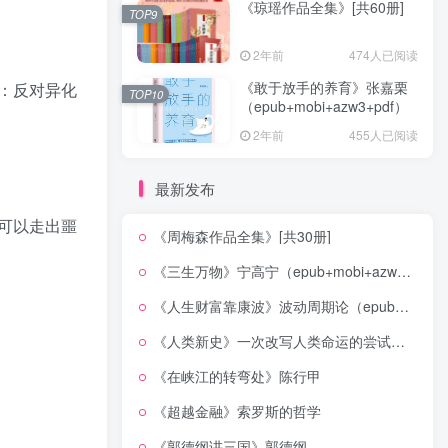
《琼瑶作品全集》[共60册]
TOP9
2年前
474人已阅读
《敢于放手的养育》张嘉栗
：反对异化
TOP10
（epub+mobi+azw3+pdf）
2年前
455人已阅读
最新发布
可以走出噩
《周梅森作品全集》[共30册]
《三生万物》宁高宁（epub+mobi+azw3+pdf）
《人生财富靠康波》波动周期论（epub+mobi+azw3+pdf）
《人类新史》一次改写人类命运的尝试（epub+mobi+azw3+pdf）
《在峡江的转弯处》陈行甲
《超越金融》索罗斯的哲学
《郭德纲讲三国》郭德纲