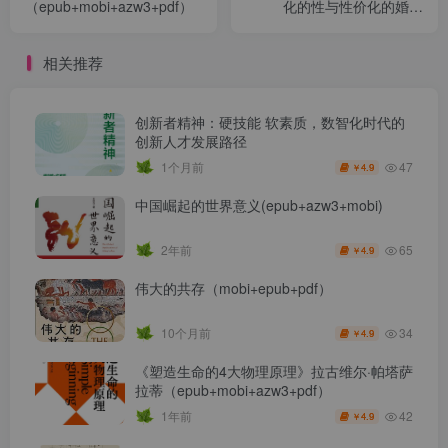
（epub+mobi+azw3+pdf）
化的性与性价化的婚姻
（epub+mobi+azw3+pdf）
相关推荐
创新者精神：硬技能 软素质，数智化时代的
创新人才发展路径
47
1个月前
4.9
￥
中国崛起的世界意义(epub+azw3+mobi)
65
2年前
4.9
￥
伟大的共存（mobi+epub+pdf）
34
10个月前
4.9
￥
《塑造生命的4大物理原理》拉古维尔·帕塔萨
拉蒂（epub+mobi+azw3+pdf）
42
1年前
4.9
￥