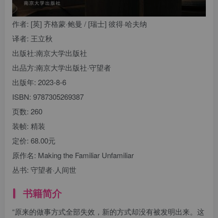
作者
: [英] 齐格蒙·鲍曼 / [瑞士] 彼得·哈夫纳
译者
: 王立秋
出版社:
南京大学出版社
出品方:
南京大学出版社·守望者
出版年:
2023-8-6
ISBN:
9787305269387
页数:
260
装帧:
精装
定价:
68.00元
原作名:
Making the Familiar Unfamiliar
丛书:
守望者·人间世
书籍简介
“原来的做事方式全部失效，新的方式却没有被发明出来。这