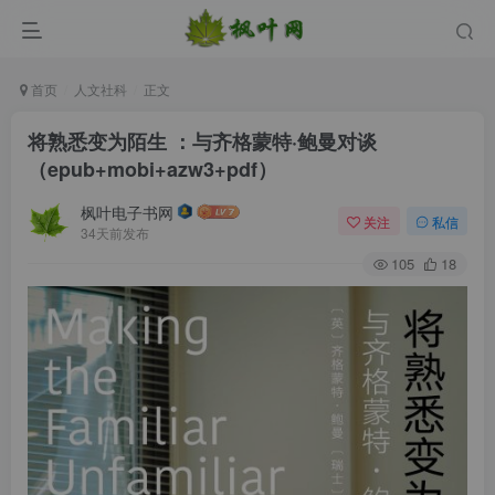
首页
人文社科
正文
将熟悉变为陌生 ：与齐格蒙特·鲍曼对谈
（epub+mobi+azw3+pdf）
枫叶电子书网
关注
私信
34天前发布
105
18
登录
没有账号？立即注册
用户名/手机号/邮箱
登录密码