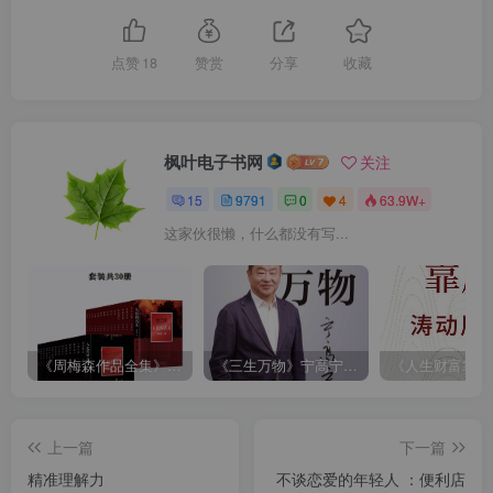
点赞
18
赞赏
分享
收藏
枫叶电子书网
关注
15
9791
0
4
63.9W+
这家伙很懒，什么都没有写...
《周梅森作品全集》[共30册]
《三生万物》宁高宁（epub+mobi+azw3+pdf）
上一篇
下一篇
精准理解力
不谈恋爱的年轻人 ：便利店