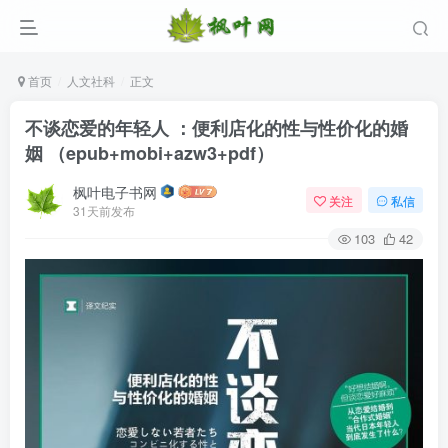
首页
人文社科
正文
不谈恋爱的年轻人 ：便利店化的性与性价化的婚
姻 （epub+mobi+azw3+pdf）
枫叶电子书网
关注
私信
31天前发布
103
42
登录
没有账号？立即注册
用户名/手机号/邮箱
登录密码