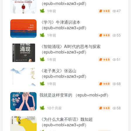
（epub+mobi+azw3+pdf）
47
1年前
4.9
￥
《学习》牛津通识读本
（epub+mobi+azw3+pdf）
55
1年前
4.9
￥
《智能涌现》AI时代的思考与探索
（epub+mobi+azw3+pdf）
51
1年前
4.9
￥
《老子奥义》张远山
（epub+mobi+azw3+pdf）
68
1年前
4.9
￥
我就是这样变笨的 （epub+mobi+pdf）
58
10个月前
4.9
￥
《为什么大象不听话》魏知超
（epub+mobi+azw3+pdf）