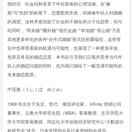
指经济、社会结构变革下年轻群体的心理涟漪。在“麻
烦”与“负担”的标签下，恋爱黯然失色，却难掩年轻人对婚姻
的渴望。这种矛盾加剧了社会的不婚化和少子化趋势，但与
此同时，“周末婚”“圈外婚”“现代走婚 ”“本地婚”“里山婚”乃至
其他更多样化的各种“合作式婚姻”形式也初露端倪，这些变
化中也孕育着新的机遇与可能性，也展现了一种更加开放、
包容且务实的婚恋态度。本书在引导我们正视并思考当代年
轻人的婚恋问题的同时，也为我们描绘了一幅充满可能性的
未来婚恋图景。
牛窪惠（うしくぼ めぐみ）
1968 年出生于东京。世代、潮流评论家， Infinity 营销公司
董事长。立教大学研究生院（MBA）客座教授、文京学院大
学大学院客座教授、同志社大学创造经济研究中心“大数据分
析研究会”成员、日本管理协会及日本营销协会成员。