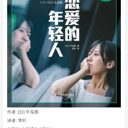
找回密码
|
免密登录
记住登录
登录
社交账号登录
作者
: [日] 牛窪惠
译者
: 李叶