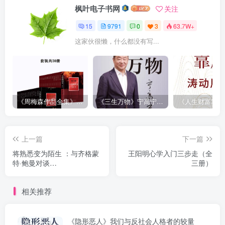
枫叶电子书网
关注
15
9791
0
3
63.7W+
这家伙很懒，什么都没有写...
《周梅森作品全集》[共30册]
《三生万物》宁高宁（epub+mobi+azw3+pdf）
上一篇
下一篇
将熟悉变为陌生 ：与齐格蒙
王阳明心学入门三步走（全
特·鲍曼对谈
三册）
（epub+mobi+azw3+pdf）
相关推荐
《隐形恶人》我们与反社会人格者的较量