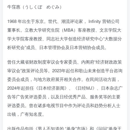
牛窪惠（うしくぼ めぐみ）
1968 年出生于东京。世代、潮流评论家， Infinity 营销公司
董事长。立教大学研究生院（MBA）客座教授、文京学院大
学大学院客座教授、同志社大学创造经济研究中心“大数据分
析研究会”成员、日本管理协会及日本营销协会成员。
曾任大藏省财政制度审议会专家委员、内阁府“经济财政政策
审议会”政策评论员等。2023年起任和歌山未来创造平台咨询
委员会成员，与地方政府展开相关合作。在民间活动方面，
2024年起担任《日本经济新闻》、《日经MJ》、日本杂志广
告等广告奖评选委员，以及日经优秀产品、服务奖等的主要
评选委员。曾在诸多电视节目中作为评论员和趋势分析人士
出镜，广有知名度。
出版作品包括《男人不知道的 “单身”市场》和《问问“单身王