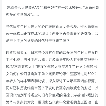
“就算是恋人也要AA制” “和爸妈待在一起比较开心”“离婚便是
恋爱的不良债权”……
当代日本年轻人惊人的心声表露背后，是恋爱、性和婚姻三
位一体格局正在崩坏的现状！恋爱不再是青春的必选项，恋
爱至上主义的终结的时代终于到来了吗？
调查数据显示，日本当今没有伴侣的20多岁的年轻人在女性
中占七成，男性中占八成，许多单身年轻人甚至斩钉截铁地
说“我不需要恋人！”现在的年轻人到底发生了什么？年轻男
女为何在爱河前踟蹰不前？潮流评论家牛窪惠通过对600位
年轻人的样本调查和访谈，深入探讨了未婚率激增的根源。
同时还从历史维度审视了平安时代至今婚姻观念的变迁，以
及现代性别平等观念与旧有价值观的碰撞，穿越泡沫经济的
繁华与萧条的对比，展现出当代青年恋爱观的变迁图谱，直