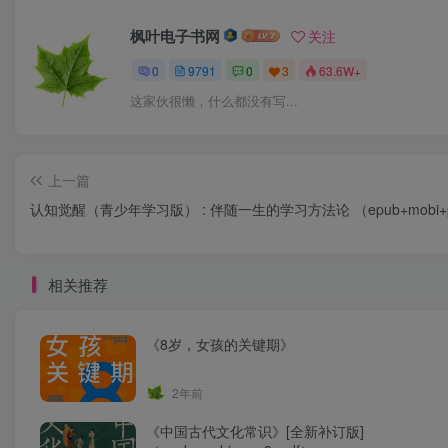
枫叶电子书网
关注
0
9791
0
3
63.6W+
这家伙很懒，什么都没有写...
上一篇
认知觉醒（青少年学习版） : 伴随一生的学习方法论 （epub+mobi+p
相关推荐
《8岁，女孩的关键期》
2年前
《中国古代文化常识》[全新补订版]