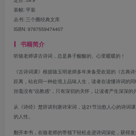
装帧:
平装
丛书:
三个圈经典文库
ISBN:
9787559474407
书籍简介
听骆老师讲古诗词，总是鼻子酸酸的、心里暖暖的！
《古诗词课》根据骆玉明老师多年来备受欢迎的《古典诗
距离，站在同一种处境上品味人生，读者在读懂诗词的同
丝毫没有“说教感”，只有深切的关怀，让读者产生深深的
从《诗经》楚辞讲到唐诗宋词，这21节治愈人心的诗词
的人性。
翻开本书，在骆老师的带领下轻松走进诗词深处，获得发