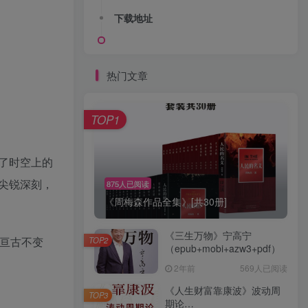
下载地址
热门文章
TOP1
了时空上的
尖锐深刻，
875人已阅读
《周梅森作品全集》[共30册]
《三生万物》宁高宁
亘古不变
TOP2
（epub+mobi+azw3+pdf）
2年前
569人已阅读
《人生财富靠康波》波动周
TOP3
期论