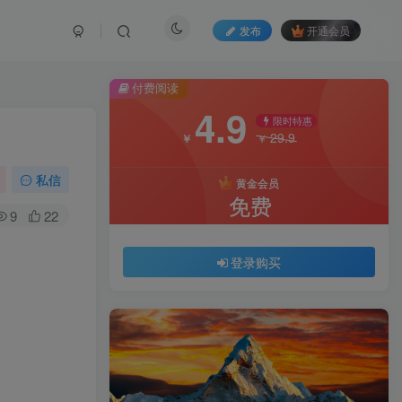
发布
开通会员
付费阅读
4.9
限时特惠
29.9
￥
￥
私信
黄金会员
免费
9
22
登录购买