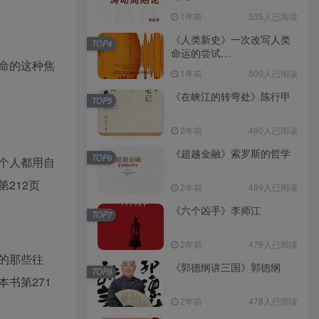
（epub+mobi+azw3+pdf）
1年前
535人已阅读
《人类新史》一次改写人类
TOP4
命运的尝试
命的这种焦
（epub+mobi+azw3+pdf）
1年前
500人已阅读
《在峡江的转弯处》陈行甲
TOP5
2年前
490人已阅读
《超越金融》索罗斯的哲学
TOP6
个人都用自
212页
2年前
489人已阅读
《六个凶手》李师江
TOP7
2年前
479人已阅读
的那些往
《郭德纲讲三国》郭德纲
TOP8
书第271
2年前
478人已阅读