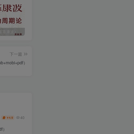
《人生财富靠康波》波动周期论（epub+mobi+azw3+pdf）
《人类新史》一次改写人类命运的尝试（epub+mobi+azw3+pdf）
《在峡江的转弯处》陈行甲
下一篇
+mobi+pdf）
40
4.9
￥
df）