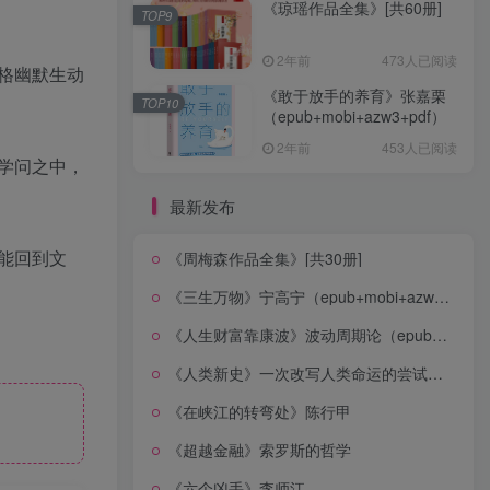
《琼瑶作品全集》[共60册]
TOP9
2年前
473人已阅读
格幽默生动
《敢于放手的养育》张嘉栗
TOP10
（epub+mobi+azw3+pdf）
2年前
453人已阅读
学问之中，
最新发布
能回到文
《周梅森作品全集》[共30册]
《三生万物》宁高宁（epub+mobi+azw3+pdf）
《人生财富靠康波》波动周期论（epub+mobi+azw3+pdf）
《人类新史》一次改写人类命运的尝试（epub+mobi+azw3+pdf）
《在峡江的转弯处》陈行甲
《超越金融》索罗斯的哲学
《六个凶手》李师江