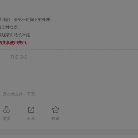
系我们，会第一时间下架处理。
真实性负责。
发现请向站长举报
的共享使用费用。
THE END
喜欢就支持一下吧
赞赏
分享
收藏