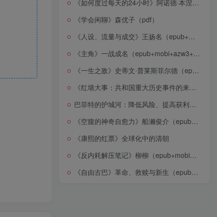
《如何度过每天的24小时》阿诺德·本涅特（epub+mobi+azw3+pdf）
《学会闲聊》森优子（pdf）
《人设、流量与成交》王扬名（epub+mobi+azw3+pdf）
《主角》一战成名（epub+mobi+azw3+pdf）
《一生之敌》史蒂文·普莱斯菲尔德（epub+mobi+azw3+pdf）
《红墙大事：共和国重大历史事件的来龙去脉》（全二册）（pdf）
巴菲特的护城河：降低风险、提高获利的股市真规则(epub+azw3+mobi)
《空腹的神奇自愈力》船濑俊介（epub+mobi+azw3+pdf）
《康熙的红票》全球化中的清朝
《反内耗解压笔记》柳柳（epub+mobi+azw3+pdf）
《自由古巴》革命、救赎与新生（epub+mobi+azw3+pdf）