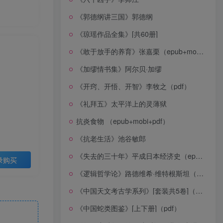
《郭德纲讲三国》郭德纲
《琼瑶作品全集》[共60册]
《敢于放手的养育》张嘉栗（epub+mobi+azw3+pdf）
《加缪情书集》阿尔贝·加缪
《开窍、开悟、开智》李牧之（pdf）
《礼拜五》太平洋上的灵薄狱
抗炎食物 （epub+mobi+pdf）
《抗老生活》池谷敏郎
《失去的三十年》平成日本经济史（epub+mobi+azw3+pdf）
录购买
《逻辑哲学论》路德维希·维特根斯坦（epub+mobi+azw3+pdf）
《中国天文考古学系列》[套装共5卷]（epub+mobi+azw3+pdf）
《中国蛇类图鉴》[上下册]（pdf）