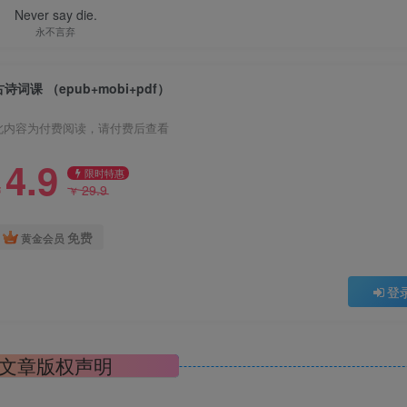
Never say die.
永不言弃
古诗词课 （epub+mobi+pdf）
此内容为付费阅读，请付费后查看
4.9
限时特惠
29.9
￥
￥
免费
黄金会员
登
文章版权声明