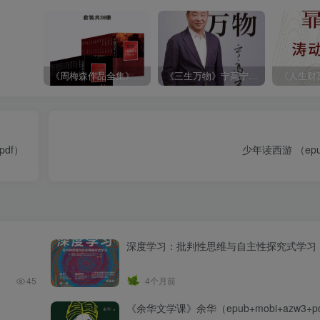
《周梅森作品全集》[共30册]
《三生万物》宁高宁（epub+mobi+azw3+pdf）
df）
少年读西游 （epub
深度学习：批判性思维与自主性探究式学习
45
4个月前
《余华文学课》余华（epub+mobi+azw3+p