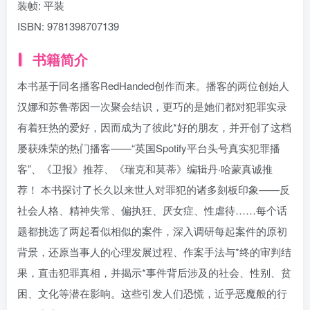
装帧:
平装
ISBN:
9781398707139
书籍简介
本书基于同名播客RedHanded创作而来。播客的两位创始人
汉娜和苏鲁蒂因一次聚会结识，更巧的是她们都对犯罪实录
有着狂热的爱好，因而成为了彼此*好的朋友，并开创了这档
屡获殊荣的热门播客——“英国Spotify平台头号真实犯罪播
客”、《卫报》推荐、《瑞克和莫蒂》编辑丹·哈蒙真诚推
荐！ 本书探讨了长久以来世人对罪犯的诸多刻板印象——反
社会人格、精神失常、偏执狂、厌女症、性虐待……每个话
题都挑选了两起看似相似的案件，深入调研每起案件的原初
背景，还原当事人的心理发展过程、作案手法与*终的审判结
果，直击犯罪真相，并揭示*事件背后涉及的社会、性别、贫
困、文化等潜在影响。这些引发人们恐慌，近乎恶魔般的行