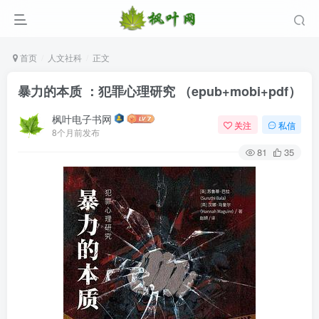
首页
人文社科
正文
暴力的本质 ：犯罪心理研究 （epub+mobi+pdf）
枫叶电子书网
关注
私信
8个月前发布
81
35
登录
没有账号？立即注册
用户名/手机号/邮箱
登录密码