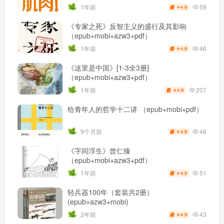
59
1年前
4.9
￥
《专家之死》反智主义的盛行及其影响
（epub+mobi+azw3+pdf）
46
1年前
4.9
￥
《这里是中国》[1-3全3册]
（epub+mobi+azw3+pdf）
207
1年前
4.9
￥
给青年人的哲学十二讲 （epub+mobi+pdf）
46
9个月前
4.9
￥
《字间浮生》曾仁臻
（epub+mobi+azw3+pdf）
51
1年前
4.9
￥
轻兵器100年（套装共2册）
(epub+azw3+mobi)
43
2年前
4.9
￥