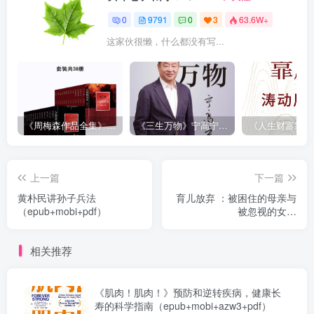
0
9791
0
3
63.6W+
这家伙很懒，什么都没有写...
《周梅森作品全集》[共30册]
《三生万物》宁高宁（epub+mobi+azw3+pdf）
上一篇
下一篇
黄朴民讲孙子兵法
育儿放弃 ：被困住的母亲与
（epub+mobi+pdf）
被忽视的女儿
（epub+mobi+pdf）
相关推荐
《肌肉！肌肉！》预防和逆转疾病，健康长
寿的科学指南（epub+mobi+azw3+pdf）