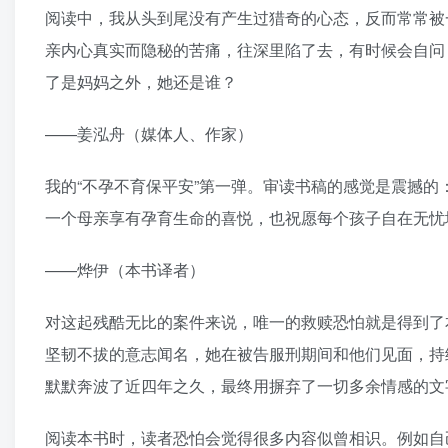
阅读中，我从头到尾没有产生过猎奇的心态，反而常常被
亲内心真实而隐秘的苦痛，往深里陷了去，有时候会自问
了是妈妈之外，她还是谁？
——姜泓舟（媒体人、作家）
我的“不孕不育保平安”第一弹。审读书稿的感觉是震撼的
一个母亲享有孕育生命的喜悦，也祝愿每个孩子自在无忧
——烨伊（本书译者）
对这起残酷无比的案件来说，唯一的救赎恐怕就是得到了
坚韧不拔的意志闻名，她在被告服刑期间和他们见面，持
默默奔波了近四年之久，最终用摒弃了一切多余情感的文
阅读本书时，读者恐怕会觉得很多内容似曾相识。例如自