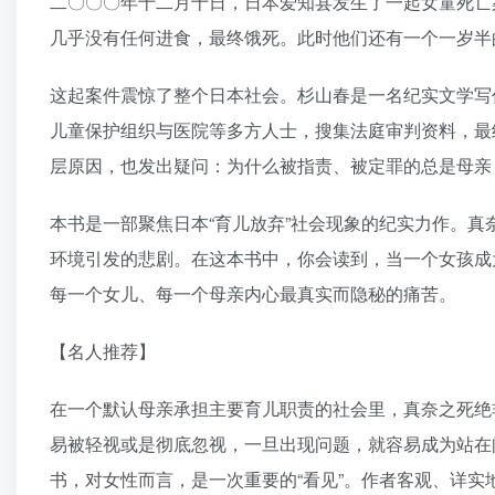
二〇〇〇年十二月十日，日本爱知县发生了一起女童死亡
几乎没有任何进食，最终饿死。此时他们还有一个一岁半
这起案件震惊了整个日本社会。杉山春是一名纪实文学写
儿童保护组织与医院等多方人士，搜集法庭审判资料，最
层原因，也发出疑问：为什么被指责、被定罪的总是母亲
本书是一部聚焦日本“育儿放弃”社会现象的纪实力作。
环境引发的悲剧。在这本书中，你会读到，当一个女孩成
每一个女儿、每一个母亲内心最真实而隐秘的痛苦。
【名人推荐】
在一个默认母亲承担主要育儿职责的社会里，真奈之死绝
易被轻视或是彻底忽视，一旦出现问题，就容易成为站在
书，对女性而言，是一次重要的“看见”。作者客观、详