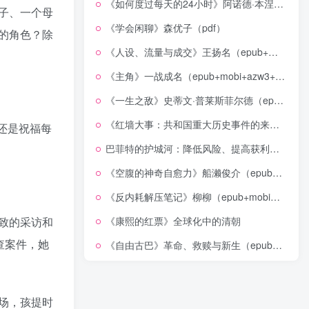
《如何度过每天的24小时》阿诺德·本涅特（epub+mobi+azw3+pdf）
子、一个母
《学会闲聊》森优子（pdf）
的角色？除
《人设、流量与成交》王扬名（epub+mobi+azw3+pdf）
《主角》一战成名（epub+mobi+azw3+pdf）
《一生之敌》史蒂文·普莱斯菲尔德（epub+mobi+azw3+pdf）
《红墙大事：共和国重大历史事件的来龙去脉》（全二册）（pdf）
，还是祝福每
巴菲特的护城河：降低风险、提高获利的股市真规则(epub+azw3+mobi)
《空腹的神奇自愈力》船濑俊介（epub+mobi+azw3+pdf）
《反内耗解压笔记》柳柳（epub+mobi+azw3+pdf）
致的采访和
《康熙的红票》全球化中的清朝
查案件，她
《自由古巴》革命、救赎与新生（epub+mobi+azw3+pdf）
场，孩提时