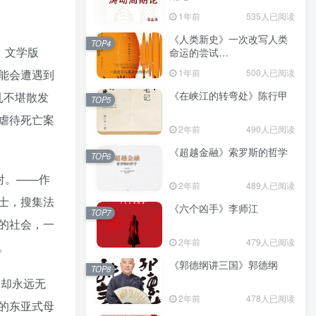
（epub+mobi+azw3+pdf）
1年前
535人已阅读
《人类新史》一次改写人类
TOP4
，文学版
命运的尝试
（epub+mobi+azw3+pdf）
1年前
500人已阅读
能会遭遇到
《在峡江的转弯处》陈行甲
乱不堪散发
TOP5
虐待死亡案
2年前
490人已阅读
《超越金融》索罗斯的哲学
TOP6
射。——作
2年前
489人已阅读
士，搜集法
《六个凶手》李师江
TOP7
的社会，一
2年前
479人已阅读
。
《郭德纲讲三国》郭德纲
TOP8
，却永远无
2年前
478人已阅读
的东亚式母