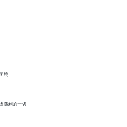
困境
遭遇到的一切