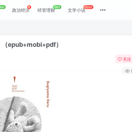
New
Well
Good
政治经济
经管理财
文学小说
pub+mobi+pdf）
关注
登录
没有账号？立即注册