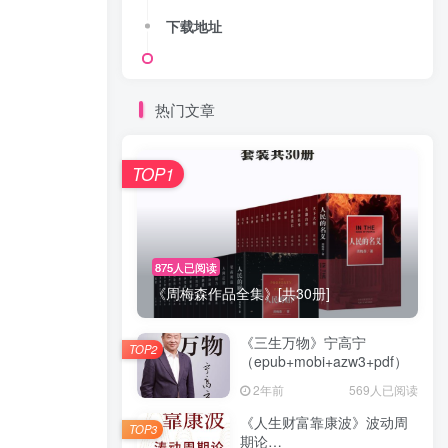
下载地址
热门文章
TOP1
875人已阅读
《周梅森作品全集》[共30册]
《三生万物》宁高宁
TOP2
（epub+mobi+azw3+pdf）
2年前
569人已阅读
《人生财富靠康波》波动周
TOP3
期论