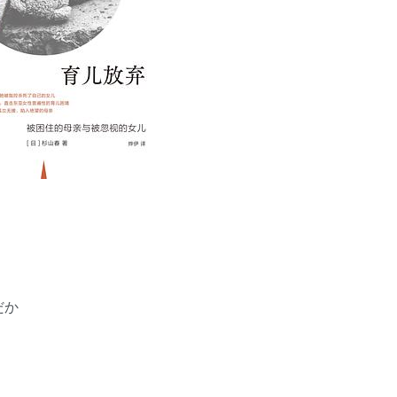
用户名/手机号/邮箱
登录密码
找回密码
|
免密登录
记住登录
登录
社交账号登录
だか