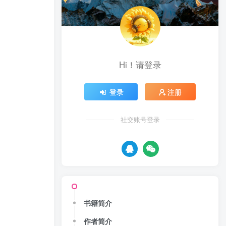
Hi！请登录
登录
注册
社交账号登录
书籍简介
作者简介