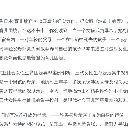
焦日本“育儿放弃”社会现象的纪实力作。纪实版《坡道上的家》
育儿困境。在这本书中，你会读到，当一个女孩成为母亲，她可
某员工宿舍内，一对年轻的父母，一个在纸箱中死去的孩子，一个凌
对年轻父母究竟为何放弃养育自己的孩子？本书通过对这起女童
极致然而也是最普遍的育儿困境。
。东亚社会女性生育困境典型案例剖析，三代女性生存境遇集中投
是一个男孩的母亲。她历时三年半，多次采访涉案父母及相关人
美及其母亲的深度沟通，令人心惊地揭示出在结构性性别不平等
三代女性生存处境的集中投射，是现代社会育儿环境引发的悲剧
，我们没有准备好成为母亲。——雅美与母亲秀子互为自身的镜像
关系与奇特的相处模式，呈现出一种极具矛盾张力、极耐人寻味