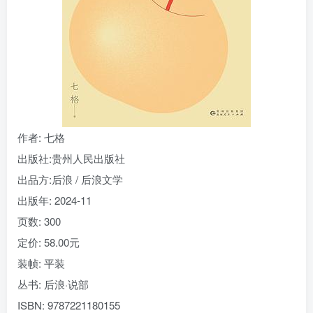
找回密码
|
免密登录
记住登录
登录
社交账号登录
作者
: 七格
出版社:
贵州人民出版社
出品方:
后浪 / 后浪文学
出版年:
2024-11
页数:
300
定价:
58.00元
装帧:
平装
丛书:
后浪·说部
ISBN:
9787221180155