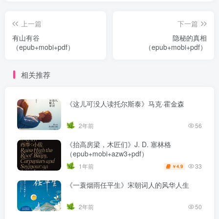
上一篇
下一篇
有山有谷
隐秘的真相
（epub+mobi+pdf）
（epub+mobi+pdf）
相关推荐
《这儿可没人读托尔斯泰》马克·霍金森
2年前
56
《抬高房梁，木匠们》J. D. 塞林格
（epub+mobi+azw3+pdf）
33
1年前
4.9
￥
《一蓑烟雨任平生》宋朝词人的风华人生
2年前
50