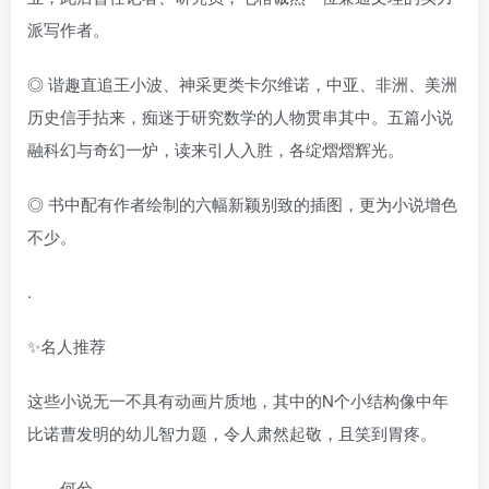
派写作者。
◎ 谐趣直追王小波、神采更类卡尔维诺，中亚、非洲、美洲
历史信手拈来，痴迷于研究数学的人物贯串其中。五篇小说
融科幻与奇幻一炉，读来引人入胜，各绽熠熠辉光。
◎ 书中配有作者绘制的六幅新颖别致的插图，更为小说增色
不少。
.
✨名人推荐
这些小说无一不具有动画片质地，其中的N个小结构像中年
比诺曹发明的幼儿智力题，令人肃然起敬，且笑到胃疼。
——何兮