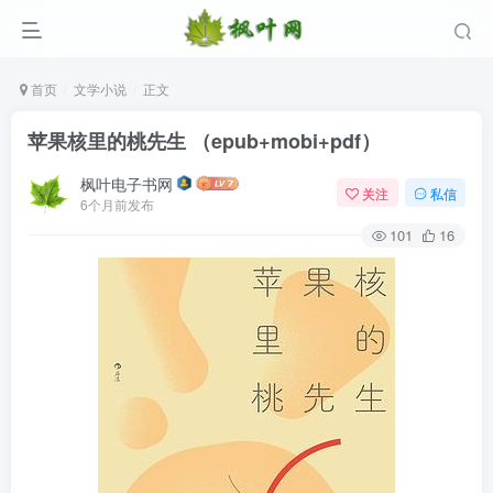
首页
文学小说
正文
苹果核里的桃先生 （epub+mobi+pdf）
枫叶电子书网
关注
私信
6个月前发布
101
16
登录
没有账号？立即注册
用户名/手机号/邮箱
登录密码