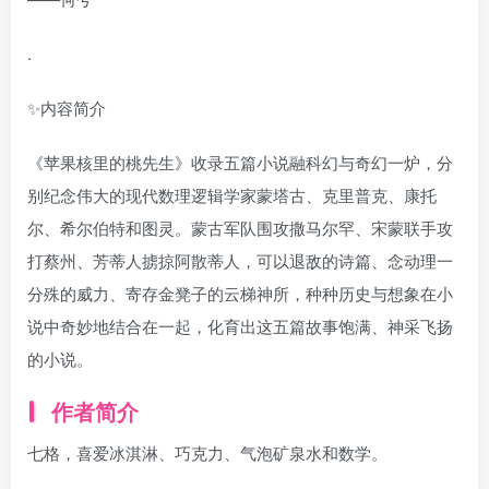
.
✨内容简介
《苹果核里的桃先生》收录五篇小说融科幻与奇幻一炉，分
别纪念伟大的现代数理逻辑学家蒙塔古、克里普克、康托
尔、希尔伯特和图灵。蒙古军队围攻撒马尔罕、宋蒙联手攻
打蔡州、芳蒂人掳掠阿散蒂人，可以退敌的诗篇、念动理一
分殊的威力、寄存金凳子的云梯神所，种种历史与想象在小
说中奇妙地结合在一起，化育出这五篇故事饱满、神采飞扬
的小说。
作者简介
七格，喜爱冰淇淋、巧克力、气泡矿泉水和数学。