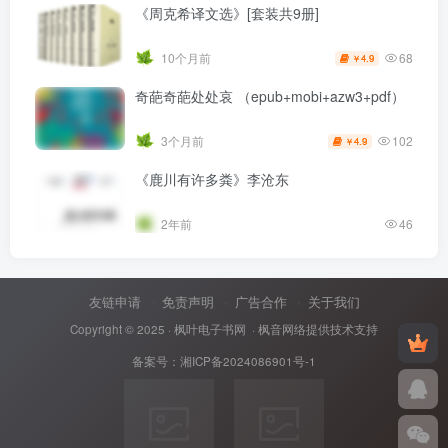
《周克希译文选》[套装共9册]
68
10个月前
4.9
￥
奇葩奇葩处处哀 （epub+mobi+azw3+pdf）
102
3个月前
4.9
￥
《鹿川有许多粪》李沧东
2年前
46
友链申请
免责声明
广告合作
关于我们
Copyright © 2025 ·
枫叶电子书网
· 枫音网络提供技术支持
备案号：
湘ICP备2024086901号-1