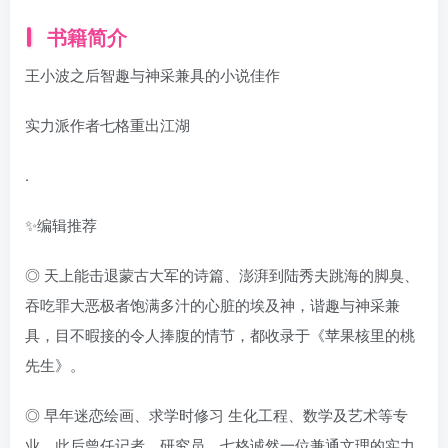
书籍简介
王小波之后智趣与神采兼具的小说佳作
实力派作者七格重出江湖
.
✨编辑推荐
◎ 天上能击退蒙古大军的诗篇、澎湃到陆秀夫跳海的脚臭、
吞吃罪大恶极者饱满多汁的心脏的埃及神，谐趣与神采兼
具，目不暇接的令人捧腹的情节，都收录于《苹果核里的桃
先生》。
◎ 早年迷恋绘画、求学时修习 生化工程、数学及艺术等专
业，此后曾任记者、研究员，七格诚然一位兼通文理的实力