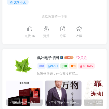
文学小说
喜欢就支持一下吧
点赞
16
赞赏
分享
收藏
枫叶电子书网
关注
0
9791
0
3
63.6W+
这家伙很懒，什么都没有写...
《周梅森作品全集》[共30册]
《三生万物》宁高宁（epub+mobi+azw3+pdf）