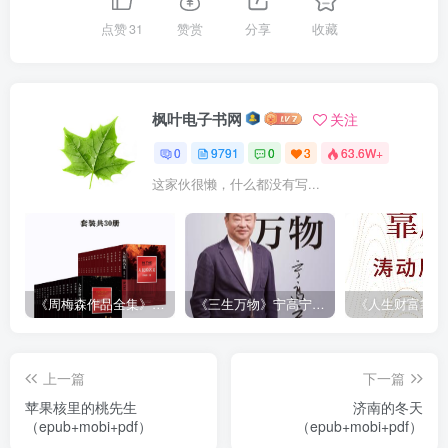
点赞
31
赞赏
分享
收藏
枫叶电子书网
关注
0
9791
0
3
63.6W+
这家伙很懒，什么都没有写...
《周梅森作品全集》[共30册]
《三生万物》宁高宁（epub+mobi+azw3+pdf）
上一篇
下一篇
苹果核里的桃先生
济南的冬天
（epub+mobi+pdf）
（epub+mobi+pdf）