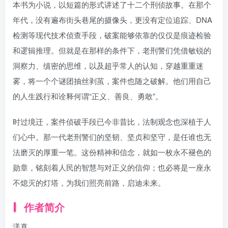
本书为小说，以短篇的形式讲述了十二个刑侦故事。在那个
年代，没有遍布街头巷尾的摄像头，更没有定位追踪、DNA
检测等现代技术侦查手段，破案能够依靠的仅仅是痕迹检验
和逻辑推理。但就是在那样的条件下，老刑警们凭借敏锐的
洞察力、缜密的思维，以及超乎常人的认知，穿越重重迷
雾，将一个个谜团抽丝剥茧，案件也随之破解。他们用自己
的人生践行和诠释何谓“正义、善良、勇敢”。
时过境迁，案件侦破手段已今非昔比，法制观念也深植于人
们心中。那一代老刑警们的坚韧、坚贞和坚守，是任谁也无
法磨灭的厚重一笔。这份精神和信念，就如一枚永不褪色的
勋章，铭刻着人民的智慧与对正义的信仰；也必将是一座永
不熄灭的灯塔，为我们照亮前路，启迪未来。
作者简介
漾真