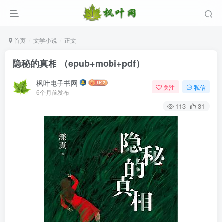
首页
文学小说
正文
隐秘的真相 （epub+mobi+pdf）
枫叶电子书网
关注
私信
6个月前发布
113
31
登录
没有账号？立即注册
用户名/手机号/邮箱
登录密码