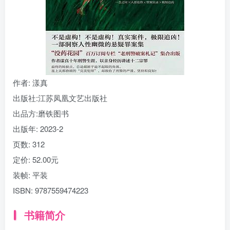
找回密码
|
免密登录
记住登录
登录
社交账号登录
作者
: 漾真
出版社:
江苏凤凰文艺出版社
出品方:
磨铁图书
出版年:
2023-2
页数:
312
定价:
52.00元
装帧:
平装
ISBN:
9787559474223
书籍简介