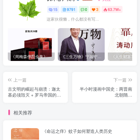
15
9791
0
3
63.7W+
这家伙很懒，什么都没有写...
《周梅森作品全集》[共30册]
《三生万物》宁高宁（epub+mobi+azw3+pdf）
上一篇
下一篇
古文明的崛起与崩溃：迦太
半小时漫画中国史：两晋南
基必须毁灭 + 罗马帝国的崛
北朝隋唐
起（全 2 册）
（epub+mobi+azw3+pdf）
相关推荐
《命运之痒》蚊子如何塑造人类历史