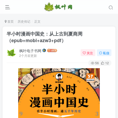
首页
历史传记
正文
半小时漫画中国史：从上古到夏商周
（epub+mobi+azw3+pdf）
枫叶电子书网
关注
私信
2个月前更新
56
12