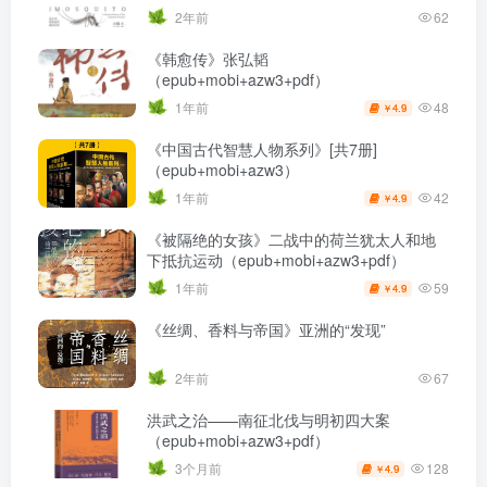
2年前
62
《韩愈传》张弘韬
（epub+mobi+azw3+pdf）
48
1年前
4.9
￥
《中国古代智慧人物系列》[共7册]
（epub+mobi+azw3）
42
1年前
4.9
￥
《被隔绝的女孩》二战中的荷兰犹太人和地
下抵抗运动（epub+mobi+azw3+pdf）
59
1年前
4.9
￥
《丝绸、香料与帝国》亚洲的“发现”
2年前
67
洪武之治——南征北伐与明初四大案
（epub+mobi+azw3+pdf）
128
3个月前
4.9
￥