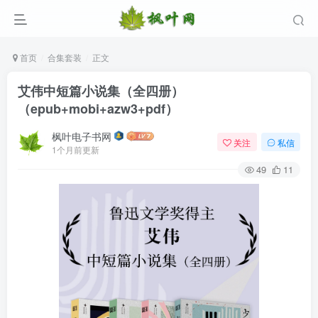
首页
合集套装
正文
艾伟中短篇小说集（全四册）
（epub+mobi+azw3+pdf）
枫叶电子书网
关注
私信
1个月前更新
49
11