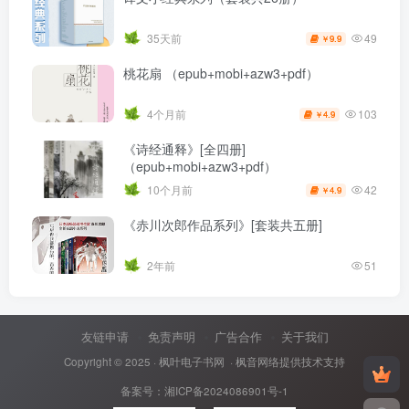
49
35天前
9.9
￥
桃花扇 （epub+mobi+azw3+pdf）
103
4个月前
4.9
￥
《诗经通释》[全四册]
（epub+mobi+azw3+pdf）
42
10个月前
4.9
￥
《赤川次郎作品系列》[套装共五册]
2年前
51
友链申请
免责声明
广告合作
关于我们
Copyright © 2025 ·
枫叶电子书网
· 枫音网络提供技术支持
备案号：
湘ICP备2024086901号-1