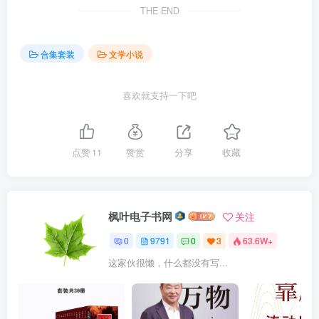
THE END
合集套装
文学小说
喜欢就支持一下吧
点赞
11
赞赏
分享
收藏
枫叶电子书网
关注
0
9791
0
3
63.6W+
这家伙很懒，什么都没有写...