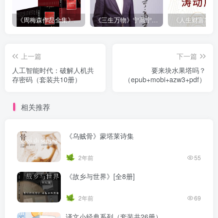
《周梅森作品全集》[共30册]
《三生万物》宁高宁（epub+mobi+azw3+pdf）
上一篇
下一篇
人工智能时代：破解人机共
要来块水果塔吗？
存密码（套装共10册）
（epub+mobi+azw3+pdf）
相关推荐
《乌贼骨》蒙塔莱诗集
2年前
55
《故乡与世界》[全8册]
2年前
69
译文小经典系列（套装共26册）