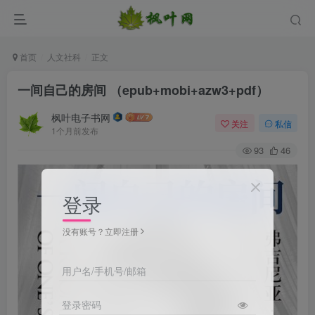
首页
人文社科
正文
一间自己的房间 （epub+mobi+azw3+pdf）
枫叶电子书网
关注
私信
1个月前发布
93
46
登录
没有账号？立即注册
用户名/手机号/邮箱
登录密码