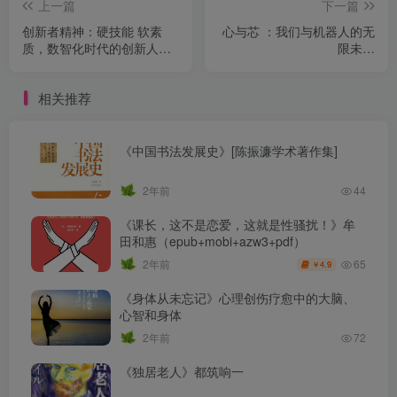
上一篇
下一篇
创新者精神：硬技能 软素
心与芯 ：我们与机器人的无
质，数智化时代的创新人才
限未来
发展路径
（epub+mobi+azw3+pdf）
相关推荐
《中国书法发展史》[陈振濂学术著作集]
2年前
44
《课长，这不是恋爱，这就是性骚扰！》牟
田和惠（epub+mobi+azw3+pdf）
65
2年前
4.9
￥
《身体从未忘记》心理创伤疗愈中的大脑、
心智和身体
2年前
72
《独居老人》都筑响一