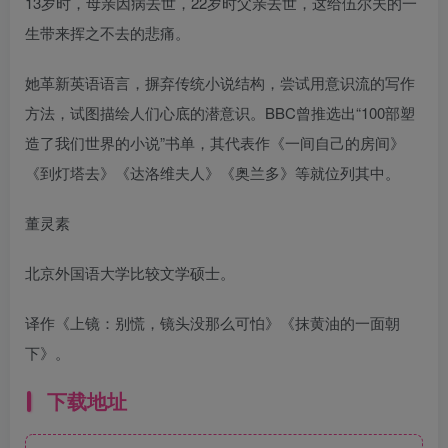
13岁时，母亲因病去世，22岁时父亲去世，这给伍尔夫的一
生带来挥之不去的悲痛。
她革新英语语言，摒弃传统小说结构，尝试用意识流的写作
方法，试图描绘人们心底的潜意识。BBC曾推选出“100部塑
造了我们世界的小说”书单，其代表作《一间自己的房间》
《到灯塔去》《达洛维夫人》《奥兰多》等就位列其中。
董灵素
北京外国语大学比较文学硕士。
译作《上镜：别慌，镜头没那么可怕》《抹黄油的一面朝
下》。
下载地址