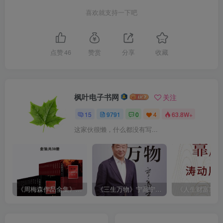
喜欢就支持一下吧
点赞
46
赞赏
分享
收藏
枫叶电子书网
关注
15
9791
0
4
63.8W+
这家伙很懒，什么都没有写...
《周梅森作品全集》[共30册]
《三生万物》宁高宁（epub+mobi+azw3+pdf）