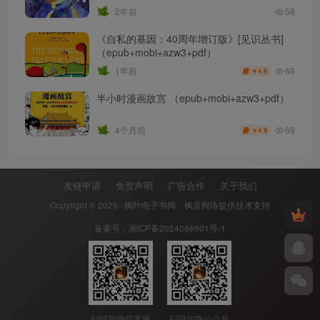
2年前
58
《自私的基因：40周年增订版》[见识丛书]
（epub+mobi+azw3+pdf）
69
1年前
4.9
￥
半小时漫画故宫 （epub+mobi+azw3+pdf）
69
4个月前
4.9
￥
友链申请
免责声明
广告合作
关于我们
Copyright © 2025 ·
枫叶电子书网
· 枫音网络提供技术支持
备案号：
湘ICP备2024086901号-1
扫码加微信客服
扫码加微公众号