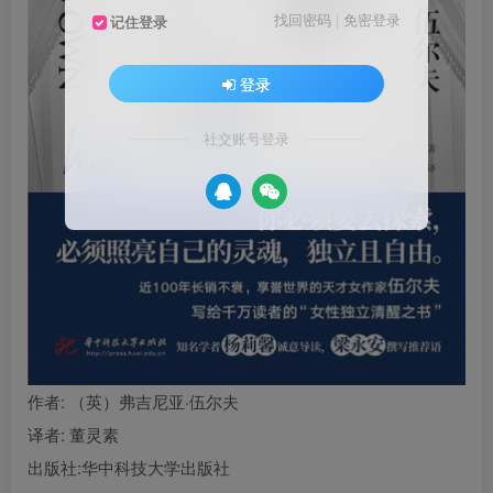
找回密码
|
免密登录
记住登录
登录
社交账号登录
作者
: （英）弗吉尼亚·伍尔夫
译者
: 董灵素
出版社:
华中科技大学出版社