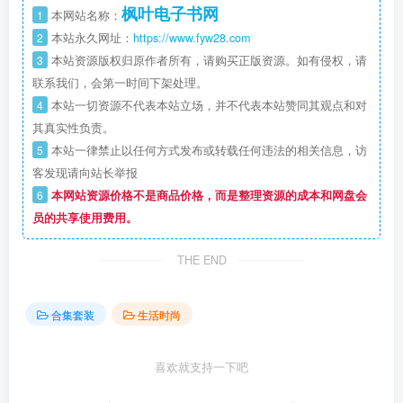
枫叶电子书网
1
本网站名称：
2
本站永久网址：
https://www.fyw28.com
3
本站资源版权归原作者所有，请购买正版资源。如有侵权，请
联系我们，会第一时间下架处理。
4
本站一切资源不代表本站立场，并不代表本站赞同其观点和对
其真实性负责。
5
本站一律禁止以任何方式发布或转载任何违法的相关信息，访
客发现请向站长举报
6
本网站资源价格不是商品价格，而是整理资源的成本和网盘会
员的共享使用费用。
THE END
合集套装
生活时尚
喜欢就支持一下吧