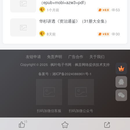
（epub+mobi+azw3+pdf）
53
1个月前
6.9
￥
华杉讲透《资治通鉴》（31册大全集）
30
8天前
9.9
￥
友链申请
免责声明
广告合作
关于我们
Copyright © 2025 ·
枫叶电子书网
· 枫音网络提供技术支持
备案号：
湘ICP备2024086901号-1
扫码加微信客服
扫码加微公众号
15