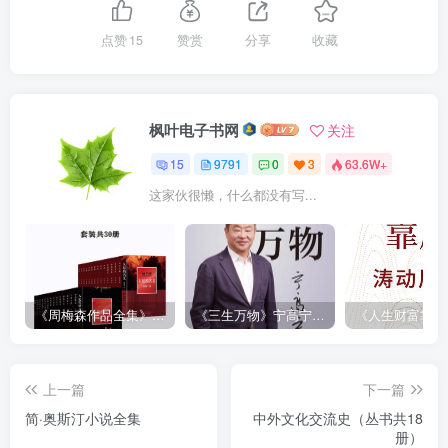
点赞
15
赞赏
分享
收藏
枫叶电子书网
关注
15
9791
0
3
63.6W+
这家伙很懒，什么都没有写...
《周梅森作品全集》[共30册]
《三生万物》宁高宁（epub+mobi+azw3+pdf）
上一篇
下一篇
简·奥斯汀小说全集
中外文化交流史（丛书共18
册）