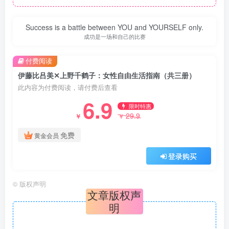
Success is a battle between YOU and YOURSELF only.
成功是一场和自己的比赛
付费阅读
伊藤比吕美✕上野千鹤子：女性自由生活指南（共三册）
此内容为付费阅读，请付费后查看
6.9
限时特惠
29.9
￥
￥
免费
黄金会员
登录购买
©
版权声明
文章版权声
明