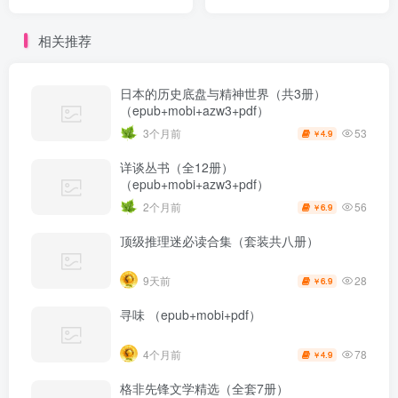
相关推荐
日本的历史底盘与精神世界（共3册）
（epub+mobi+azw3+pdf）
53
3个月前
4.9
￥
详谈丛书（全12册）
（epub+mobi+azw3+pdf）
56
2个月前
6.9
￥
顶级推理迷必读合集（套装共八册）
28
9天前
6.9
￥
寻味 （epub+mobi+pdf）
78
4个月前
4.9
￥
格非先锋文学精选（全套7册）