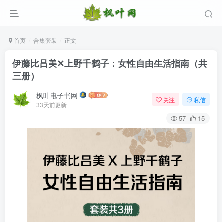
首页
合集套装
正文
伊藤比吕美✕上野千鹤子：女性自由生活指南（共
三册）
枫叶电子书网
关注
私信
33天前更新
57
15
登录
没有账号？立即注册
用户名/手机号/邮箱
登录密码